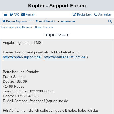
Kopter - Support Forum
FAQ
Kontakt
Registrieren
Anmelden
S
Kopter Support - von Anwendern für Anwender.
Foren-Übersicht
Impressum
Unbeantwortete Themen
Aktive Themen
u
Impressum
c
h
Angaben gem. § 5 TMG
e
Dieses Forum wird privat als Hobby betrieben. (
http://kopter-support.de
;
http://ameisenaufzucht.de
)
Betreiber und Kontakt:
Frank Stephan
Deutzer Str. 39
41468 Neuss
Telefonnummer: 021338688965
Handy: 0179 8640525
E-Mail-Adresse: fstephan1(at)t-online.de
Für Aufnahmen die ich selbst eingestellt habe, habe ich das