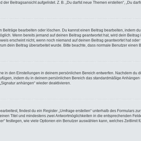
der Beitragsansicht aufgelistet. Z. B. „Du darfst neue Themen erstellen“, „Du darf
en Beiträge bearbeiten oder löschen. Du kannst einen Beitrag bearbeiten, indem du
möglich. Wenn bereits jemand auf deinen Beitrag geantwortet hat, wird dein Beitra
nweis erscheint nicht, wenn noch niemand auf deinen Beitrag geantwortet hat oder 
 warum dein Beitrag überarbeitet wurde. Bitte beachte, dass normale Benutzer einen
e in den Einstellungen in deinem persönlichen Bereich entwerfen. Nachdem du die 
nzufügen, indem du in deinem persönlichen Bereich das standardmäßige Anhängen d
 „Signatur anhängen“ wieder deaktivieren.
beitest, findest du ein Register „Umfrage erstellen“ unterhalb des Formulars zur 
t einen Titel und mindestens zwei Antwortmöglichkeiten in die entsprechenden Felde
r“ festlegen, wie viele Optionen ein Benutzer auswählen kann, welches Zeitlimit fü