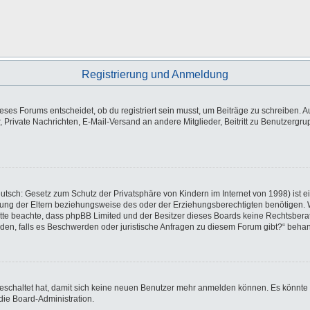
Registrierung und Anmeldung
es Forums entscheidet, ob du registriert sein musst, um Beiträge zu schreiben. Auf j
, Private Nachrichten, E-Mail-Versand an andere Mitglieder, Beitritt zu Benutzergr
utsch: Gesetz zum Schutz der Privatsphäre von Kindern im Internet von 1998) ist e
ng der Eltern beziehungsweise des oder der Erziehungsberechtigten benötigen. Wen
e. Bitte beachte, dass phpBB Limited und der Besitzer dieses Boards keine Rechtsbe
wenden, falls es Beschwerden oder juristische Anfragen zu diesem Forum gibt?“ beha
sgeschaltet hat, damit sich keine neuen Benutzer mehr anmelden können. Es könnte
die Board-Administration.