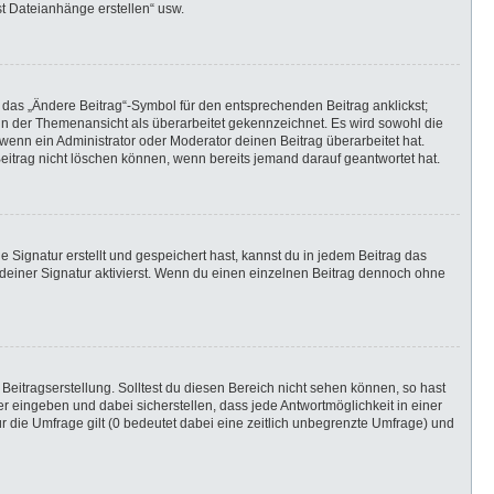
st Dateianhänge erstellen“ usw.
 das „Ändere Beitrag“-Symbol für den entsprechenden Beitrag anklickst;
g in der Themenansicht als überarbeitet gekennzeichnet. Es wird sowohl die
wenn ein Administrator oder Moderator deinen Beitrag überarbeitet hat.
 Beitrag nicht löschen können, wenn bereits jemand darauf geantwortet hat.
Signatur erstellt und gespeichert hast, kannst du in jedem Beitrag das
einer Signatur aktivierst. Wenn du einen einzelnen Beitrag dennoch ohne
Beitragserstellung. Solltest du diesen Bereich nicht sehen können, so hast
r eingeben und dabei sicherstellen, dass jede Antwortmöglichkeit in einer
r die Umfrage gilt (0 bedeutet dabei eine zeitlich unbegrenzte Umfrage) und