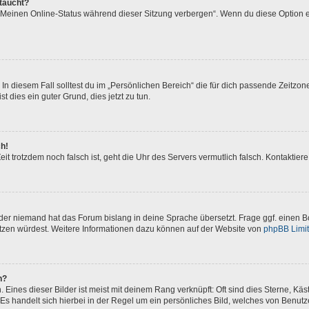
ftaucht?
 „Meinen Online-Status während dieser Sitzung verbergen“. Wenn du diese Option e
In diesem Fall solltest du im „Persönlichen Bereich“ die für dich passende Zeitzone 
t dies ein guter Grund, dies jetzt zu tun.
ch!
 Zeit trotzdem noch falsch ist, geht die Uhr des Servers vermutlich falsch. Kontakti
oder niemand hat das Forum bislang in deine Sprache übersetzt. Frage ggf. einen Bo
setzen würdest. Weitere Informationen dazu können auf der Website von
phpBB Limi
n?
Eines dieser Bilder ist meist mit deinem Rang verknüpft: Oft sind dies Sterne, Kä
Es handelt sich hierbei in der Regel um ein persönliches Bild, welches von Benutze