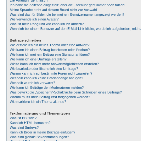
Die Forenuhr geht falsch!
Ich habe die Zeitzone eingestellt, aber die Forenuhr geht immer noch falsch!
Meine Sprache steht auf diesem Board nicht zur Auswahl!
Was sind das für Bilder, die bei meinem Benutzernamen angezeigt werden?
Wie verwende ich einen Avatar?
Was ist mein Rang und wie kann ich ihn ändern?
Wenn ich bei einem Benutzer auf den E-Mail-Link klicke, werde ich aufgefordert, mic
Beiträge schreiben
Wie erstelle ich ein neues Thema oder eine Antwort?
Wie kann ich einen Beitrag bearbeiten oder löschen?
Wie kann ich meinem Beitrag eine Signatur anfügen?
Wie kann ich eine Umfrage erstellen?
Wieso kann ich nicht mehr Antwortmöglichkeiten erstellen?
Wie bearbeite oder lösche ich eine Umfrage?
Warum kann ich auf bestimmte Foren nicht zugreifen?
Weshalb kann ich keine Dateianhänge anfügen?
Weshalb wurde ich verwarnt?
Wie kann ich Beiträge den Moderatoren melden?
Was bewirkt die „Speichern“-Schaltfläche beim Schreiben eines Beitrags?
Warum muss mein Beitrag erst freigegeben werden?
Wie markiere ich ein Thema als neu?
Textformatierung und Thementypen
Was ist BBCode?
Kann ich HTML benutzen?
Was sind Smileys?
Kann ich Bilder in meine Beiträge einfügen?
Was sind globale Bekanntmachungen?