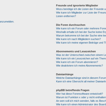
Freunde und ignorierte Mitglieder
Wozu benötige ich die Listen der Freunde un
Wie kann ich Mitglieder zur Liste der Freun
Listen entfernen?
h anzumelden.
Die Foren durchsuchen
Wie kann ich ein Forum oder mehrere For
Weshalb erhalte ich bei der Suche keine E
Warum bekomme ich bei der Suche eine lee
Wie kann ich nach Mitgliedern suchen?
Wie kann ich meine eigenen Beiträge und 
Abonnements und Lesezeichen
Was ist der Unterschied zwischen einem 
Wie kann ich ein Lesezeichen auf ein The
Wie kann ich ein Forum abonnieren?
Wie deaktiviere ich meine Abonnements?
Dateianhänge
Welche Dateianhänge sind in diesem Forum
Kann ich eine Übersicht all meiner Dateian
phpBB betreffende Fragen
Wer hat diese Forensoftware entwickelt?
Warum ist Funktion x oder y nicht enthalten
An wen soll ich mich wenden, falls es Besc
Wie kann ich einen Administrator des Board