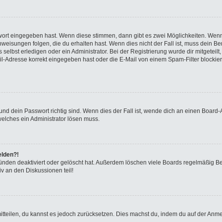
swort eingegeben hast. Wenn diese stimmen, dann gibt es zwei Möglichkeiten. We
eisungen folgen, die du erhalten hast. Wenn dies nicht der Fall ist, muss dein Ben
elbst erledigen oder ein Administrator. Bei der Registrierung wurde dir mitgeteilt, 
-Adresse korrekt eingegeben hast oder die E-Mail von einem Spam-Filter blockiert
nd dein Passwort richtig sind. Wenn dies der Fall ist, wende dich an einen Board-A
welches ein Administrator lösen muss.
elden?!
ünden deaktiviert oder gelöscht hat. Außerdem löschen viele Boards regelmäßig Ben
v an den Diskussionen teil!
 mitteilen, du kannst es jedoch zurücksetzen. Dies machst du, indem du auf der Anm