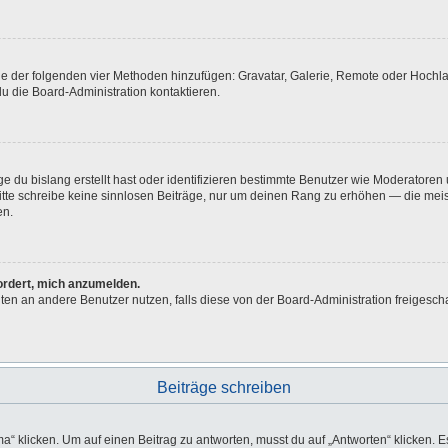
eine der folgenden vier Methoden hinzufügen: Gravatar, Galerie, Remote oder Hoch
u die Board-Administration kontaktieren.
e du bislang erstellt hast oder identifizieren bestimmte Benutzer wie Moderatore
 Bitte schreibe keine sinnlosen Beiträge, nur um deinen Rang zu erhöhen — die me
en.
fordert, mich anzumelden.
ichten an andere Benutzer nutzen, falls diese von der Board-Administration freig
Beiträge schreiben
licken. Um auf einen Beitrag zu antworten, musst du auf „Antworten“ klicken. Es k