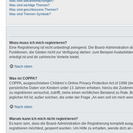
Was sind Bekanntmachungen?
Was sind wichtige Themen?
Was sind geschlossene Themen?
Was sind Themen-Symbole?
Wozu muss ich mich registrieren?
Eine Registrierung ist nicht unbedingt zwingend. Die Board-Administration dies
Funktionen, die Gästen nicht zur Verfügung stehen: zum Beispiel Avatarbilder
erledigt ist und dir zahlreiche Vorteile bietet.
Nach oben
Was ist COPPA?
COPPA, ausgeschrieben Children’s Online Privacy Protection Act of 1998 (de
persönliche Daten von Kindern unter 13 Jahren erheben, hierzu die Zustimmu
zu registrieren versuchst, zutrifft, ziehe einen rechtlichen Beistand zu Rat
jeglicher Art ist; außer solchen, die unter der Frage „An wen soll ich mich 
Nach oben
Warum kann ich mich nicht registrieren?
Es kann sein, dass die Board-Administration die Registrierung komplett au
registrieren möchtest, gesperrt wurden. Um Hilfe zu erhalten, wende dich an 