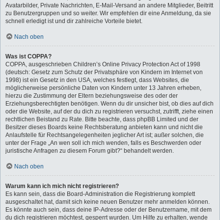
Avatarbilder, Private Nachrichten, E-Mail-Versand an andere Mitglieder, Beitritt
zu Benutzergruppen und so weiter. Wir empfehlen dir eine Anmeldung, da sie
schnell erledigt ist und dir zahlreiche Vorteile bietet.
Nach oben
Was ist COPPA?
COPPA, ausgeschrieben Children’s Online Privacy Protection Act of 1998
(deutsch: Gesetz zum Schutz der Privatsphäre von Kindern im Internet von
1998) ist ein Gesetz in den USA, welches festlegt, dass Websites, die
möglicherweise persönliche Daten von Kindern unter 13 Jahren erheben,
hierzu die Zustimmung der Eltern beziehungsweise des oder der
Erziehungsberechtigten benötigen. Wenn du dir unsicher bist, ob dies auf dich
oder die Website, auf der du dich zu registrieren versuchst, zutrifft, ziehe einen
rechtlichen Beistand zu Rate. Bitte beachte, dass phpBB Limited und der
Besitzer dieses Boards keine Rechtsberatung anbieten kann und nicht die
Anlaufstelle für Rechtsangelegenheiten jeglicher Art ist; außer solchen, die
unter der Frage „An wen soll ich mich wenden, falls es Beschwerden oder
juristische Anfragen zu diesem Forum gibt?“ behandelt werden.
Nach oben
Warum kann ich mich nicht registrieren?
Es kann sein, dass die Board-Administration die Registrierung komplett
ausgeschaltet hat, damit sich keine neuen Benutzer mehr anmelden können.
Es könnte auch sein, dass deine IP-Adresse oder der Benutzername, mit dem
du dich registrieren möchtest, gesperrt wurden. Um Hilfe zu erhalten, wende