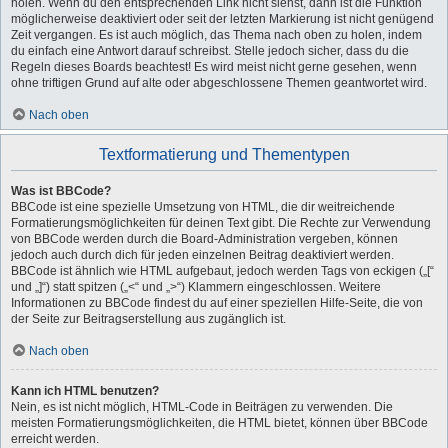
holen. Wenn du den entsprechenden Link nicht siehst, dann ist die Funktion
möglicherweise deaktiviert oder seit der letzten Markierung ist nicht genügend
Zeit vergangen. Es ist auch möglich, das Thema nach oben zu holen, indem
du einfach eine Antwort darauf schreibst. Stelle jedoch sicher, dass du die
Regeln dieses Boards beachtest! Es wird meist nicht gerne gesehen, wenn
ohne triftigen Grund auf alte oder abgeschlossene Themen geantwortet wird.
Nach oben
Textformatierung und Thementypen
Was ist BBCode?
BBCode ist eine spezielle Umsetzung von HTML, die dir weitreichende
Formatierungsmöglichkeiten für deinen Text gibt. Die Rechte zur Verwendung
von BBCode werden durch die Board-Administration vergeben, können
jedoch auch durch dich für jeden einzelnen Beitrag deaktiviert werden.
BBCode ist ähnlich wie HTML aufgebaut, jedoch werden Tags von eckigen („[“
und „]“) statt spitzen („<“ und „>“) Klammern eingeschlossen. Weitere
Informationen zu BBCode findest du auf einer speziellen Hilfe-Seite, die von
der Seite zur Beitragserstellung aus zugänglich ist.
Nach oben
Kann ich HTML benutzen?
Nein, es ist nicht möglich, HTML-Code in Beiträgen zu verwenden. Die
meisten Formatierungsmöglichkeiten, die HTML bietet, können über BBCode
erreicht werden.