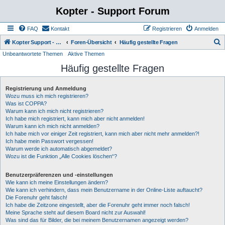
Kopter - Support Forum
FAQ
Kontakt
Registrieren
Anmelden
S
Kopter Support - von Anwendern für Anwender.
Foren-Übersicht
Häufig gestellte Fragen
Unbeantwortete Themen
Aktive Themen
u
Häufig gestellte Fragen
c
h
Registrierung und Anmeldung
e
Wozu muss ich mich registrieren?
Was ist COPPA?
Warum kann ich mich nicht registrieren?
Ich habe mich registriert, kann mich aber nicht anmelden!
Warum kann ich mich nicht anmelden?
Ich habe mich vor einiger Zeit registriert, kann mich aber nicht mehr anmelden?!
Ich habe mein Passwort vergessen!
Warum werde ich automatisch abgemeldet?
Wozu ist die Funktion „Alle Cookies löschen“?
Benutzerpräferenzen und -einstellungen
Wie kann ich meine Einstellungen ändern?
Wie kann ich verhindern, dass mein Benutzername in der Online-Liste auftaucht?
Die Forenuhr geht falsch!
Ich habe die Zeitzone eingestellt, aber die Forenuhr geht immer noch falsch!
Meine Sprache steht auf diesem Board nicht zur Auswahl!
Was sind das für Bilder, die bei meinem Benutzernamen angezeigt werden?