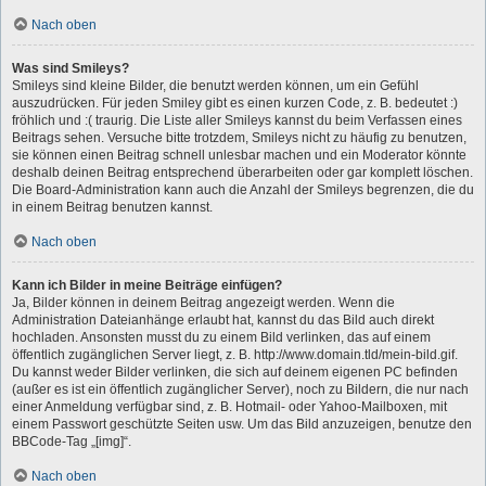
Nach oben
Was sind Smileys?
Smileys sind kleine Bilder, die benutzt werden können, um ein Gefühl
auszudrücken. Für jeden Smiley gibt es einen kurzen Code, z. B. bedeutet :)
fröhlich und :( traurig. Die Liste aller Smileys kannst du beim Verfassen eines
Beitrags sehen. Versuche bitte trotzdem, Smileys nicht zu häufig zu benutzen,
sie können einen Beitrag schnell unlesbar machen und ein Moderator könnte
deshalb deinen Beitrag entsprechend überarbeiten oder gar komplett löschen.
Die Board-Administration kann auch die Anzahl der Smileys begrenzen, die du
in einem Beitrag benutzen kannst.
Nach oben
Kann ich Bilder in meine Beiträge einfügen?
Ja, Bilder können in deinem Beitrag angezeigt werden. Wenn die
Administration Dateianhänge erlaubt hat, kannst du das Bild auch direkt
hochladen. Ansonsten musst du zu einem Bild verlinken, das auf einem
öffentlich zugänglichen Server liegt, z. B. http://www.domain.tld/mein-bild.gif.
Du kannst weder Bilder verlinken, die sich auf deinem eigenen PC befinden
(außer es ist ein öffentlich zugänglicher Server), noch zu Bildern, die nur nach
einer Anmeldung verfügbar sind, z. B. Hotmail- oder Yahoo-Mailboxen, mit
einem Passwort geschützte Seiten usw. Um das Bild anzuzeigen, benutze den
BBCode-Tag „[img]“.
Nach oben