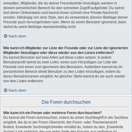
verwalten. Mitglieder, die du deiner Freundesliste hinzufügst, werden in
deinem persönlichen Bereich für den schnellen Zugriff aufgelistet. Du siehst
dort deren Onlinestatus und kannst ihnen schnell eine Private Nachricht
senden. Abhängig von dem Style, den du verwendest, können Beiträge deiner
Freunde auch hervorgehoben sein. Wenn du einen Benutzer ignorierst, dann
siehst du seine Beiträge standardmäßig nicht.
Nach oben
Wie kann ich Mitglieder zur Liste der Freunde oder zur Liste der ignorierten
Mitglieder hinzufügen oder diese wieder aus den Listen entfernen?
Du kannst Benutzer auf zwei Arten auf diese Listen setzen: In jedem
Benutzerprofil siehst du zwei Links: einen zum Hinzufügen zur Liste der
Freunde und einen zum Ignorieren des Benutzers. Außerdem kannst du im
persönlichen Bereich direkt Benutzer zu den Listen hinzufügen, indem du
deren Benutzernamen eingibst. An gleicher Stelle kannst du sie auch wieder
von den Listen entfernen.
Nach oben
Die Foren durchsuchen
Wie kann ich ein Forum oder mehrere Foren durchsuchen?
Du kannst die Foren durchsuchen, indem du einen Suchbegriff in die Suchbox
eingibst, die du in der Foren-Übersicht, der Foren- oder Themenansicht
findest. Erweiterte Suchmöglichkeiten erhältst du, indem du den „Erweiterte
Suche“-Link anklickst, der von jeder Seite des Forums aus verfügbar ist.