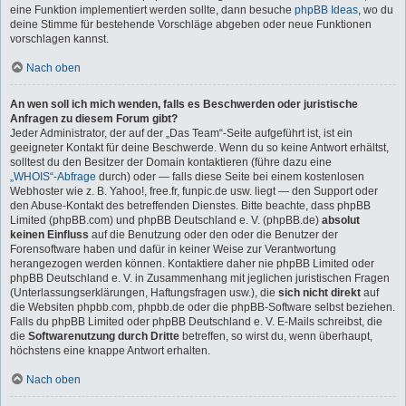
eine Funktion implementiert werden sollte, dann besuche
phpBB Ideas
, wo du
deine Stimme für bestehende Vorschläge abgeben oder neue Funktionen
vorschlagen kannst.
Nach oben
An wen soll ich mich wenden, falls es Beschwerden oder juristische
Anfragen zu diesem Forum gibt?
Jeder Administrator, der auf der „Das Team“-Seite aufgeführt ist, ist ein
geeigneter Kontakt für deine Beschwerde. Wenn du so keine Antwort erhältst,
solltest du den Besitzer der Domain kontaktieren (führe dazu eine
„WHOIS“-Abfrage
durch) oder — falls diese Seite bei einem kostenlosen
Webhoster wie z. B. Yahoo!, free.fr, funpic.de usw. liegt — den Support oder
den Abuse-Kontakt des betreffenden Dienstes. Bitte beachte, dass phpBB
Limited (phpBB.com) und phpBB Deutschland e. V. (phpBB.de)
absolut
keinen Einfluss
auf die Benutzung oder den oder die Benutzer der
Forensoftware haben und dafür in keiner Weise zur Verantwortung
herangezogen werden können. Kontaktiere daher nie phpBB Limited oder
phpBB Deutschland e. V. in Zusammenhang mit jeglichen juristischen Fragen
(Unterlassungserklärungen, Haftungsfragen usw.), die
sich nicht direkt
auf
die Websiten phpbb.com, phpbb.de oder die phpBB-Software selbst beziehen.
Falls du phpBB Limited oder phpBB Deutschland e. V. E-Mails schreibst, die
die
Softwarenutzung durch Dritte
betreffen, so wirst du, wenn überhaupt,
höchstens eine knappe Antwort erhalten.
Nach oben