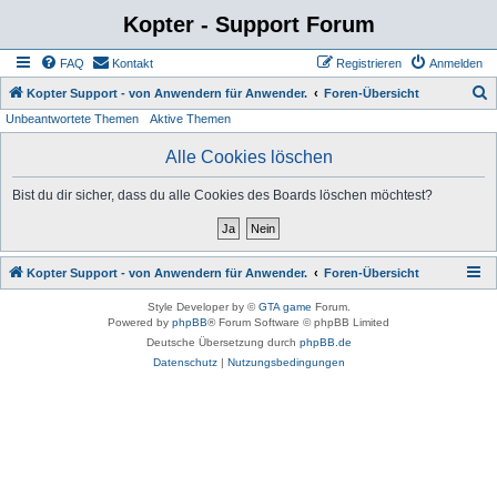
Kopter - Support Forum
FAQ
Kontakt
Registrieren
Anmelden
S
Kopter Support - von Anwendern für Anwender.
Foren-Übersicht
Unbeantwortete Themen
Aktive Themen
u
c
Alle Cookies löschen
h
Bist du dir sicher, dass du alle Cookies des Boards löschen möchtest?
e
Kopter Support - von Anwendern für Anwender.
Foren-Übersicht
Style Developer by ©
GTA game
Forum.
Powered by
phpBB
® Forum Software © phpBB Limited
Deutsche Übersetzung durch
phpBB.de
Datenschutz
|
Nutzungsbedingungen