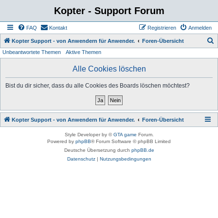
Kopter - Support Forum
FAQ
Kontakt
Registrieren
Anmelden
S
Kopter Support - von Anwendern für Anwender.
Foren-Übersicht
Unbeantwortete Themen
Aktive Themen
u
c
Alle Cookies löschen
h
Bist du dir sicher, dass du alle Cookies des Boards löschen möchtest?
e
Kopter Support - von Anwendern für Anwender.
Foren-Übersicht
Style Developer by ©
GTA game
Forum.
Powered by
phpBB
® Forum Software © phpBB Limited
Deutsche Übersetzung durch
phpBB.de
Datenschutz
|
Nutzungsbedingungen