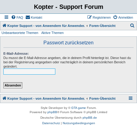
Kopter - Support Forum
FAQ
Kontakt
Registrieren
Anmelden
S
Kopter Support - von Anwendern für Anwender.
Foren-Übersicht
Unbeantwortete Themen
Aktive Themen
u
c
Passwort zurücksetzen
h
E-Mail-Adresse:
e
Du musst die E-Mail-Adresse angeben, die in deinem Profil hinterlegt ist. Diese hast du
bei der Registrierung angegeben oder nachträglich in deinem persönlichen Bereich
geändert.
Kopter Support - von Anwendern für Anwender.
Foren-Übersicht
Style Developer by ©
GTA game
Forum.
Powered by
phpBB
® Forum Software © phpBB Limited
Deutsche Übersetzung durch
phpBB.de
Datenschutz
|
Nutzungsbedingungen