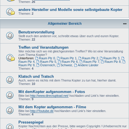
Themen:
26
andere Hersteller und Modelle sowie selbstgebaute Kopter
Themen:
2
Allgemeiner Bereich
Benutzervorstellung
Stellt euch den anderen vor, schreibt etwas über euch und euren Kopter.
Themen:
22
Treffen und Veranstaltungen
Wer möchte sich wo mit gleichgesinnten Treffen? Wo ist eine Veranstaltung
zum Thema Kopter?
Unterforen:
Raum Plz 0
,
Raum Plz 1
,
Raum Plz 2
,
Raum Plz 3
,
Raum Plz 4
,
Raum Plz 5
,
Raum Plz 6
,
Raum Plz 7
,
Raum Plz 8
,
Raum Plz 9
,
Österreich
,
Schweiz
,
Andere Länder
Themen:
4
Klatsch und Tratsch
Auch, wenn es nichts mit dem Thema Kopter zu tun hat, hierher damit.
Themen:
10
Mit demKopter aufgenommen - Fotos
Bitte bei
http://www.directupload.net/
hochladen und Link's hier einstellen.
Themen:
9
Mit dem Kopter aufgenommen - Filme
Bitte bei
http://Youtube.de
hochlanden und Link's hier einstellen.
Themen:
4
Pressespiegel
Kopter Nachrichten aus der Presse, bitte wegen Copyright / Urheberrecht nur