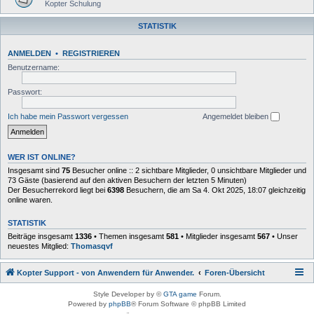
Kopter Schulung
STATISTIK
ANMELDEN
•
REGISTRIEREN
Benutzername:
Passwort:
Ich habe mein Passwort vergessen
Angemeldet bleiben
WER IST ONLINE?
Insgesamt sind
75
Besucher online :: 2 sichtbare Mitglieder, 0 unsichtbare Mitglieder und
73 Gäste (basierend auf den aktiven Besuchern der letzten 5 Minuten)
Der Besucherrekord liegt bei
6398
Besuchern, die am Sa 4. Okt 2025, 18:07 gleichzeitig
online waren.
STATISTIK
Beiträge insgesamt
1336
• Themen insgesamt
581
• Mitglieder insgesamt
567
• Unser
neuestes Mitglied:
Thomasqvf
Kopter Support - von Anwendern für Anwender.
Foren-Übersicht
Style Developer by ©
GTA game
Forum.
Powered by
phpBB
® Forum Software © phpBB Limited