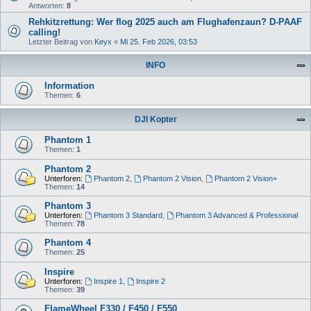
Antworten:
8
Rehkitzrettung: Wer flog 2025 auch am Flughafenzaun? D-PAAF
calling!
Letzter Beitrag von
Keyx
«
Mi 25. Feb 2026, 03:53
INFO
Information
Themen:
6
DJI Kopter
Phantom 1
Themen:
1
Phantom 2
Unterforen:
Phantom 2
,
Phantom 2 Vision
,
Phantom 2 Vision+
Themen:
14
Phantom 3
Unterforen:
Phantom 3 Standard
,
Phantom 3 Advanced & Professional
Themen:
78
Phantom 4
Themen:
25
Inspire
Unterforen:
Inspire 1
,
Inspire 2
Themen:
39
FlameWheel F330 / F450 / F550