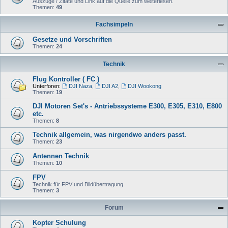
Auszüge / Zitate und Link auf die Quelle zum weiterlesen.
Themen:
49
Fachsimpeln
Gesetze und Vorschriften
Themen:
24
Technik
Flug Kontroller ( FC )
Unterforen:
DJI Naza
,
DJI A2
,
DJI Wookong
Themen:
19
DJI Motoren Set's - Antriebssysteme E300, E305, E310, E800
etc.
Themen:
8
Technik allgemein, was nirgendwo anders passt.
Themen:
23
Antennen Technik
Themen:
10
FPV
Technik für FPV und Bildübertragung
Themen:
3
Forum
Kopter Schulung