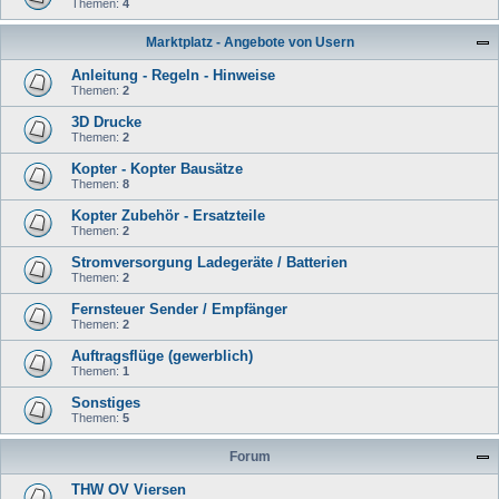
Themen:
4
Marktplatz - Angebote von Usern
Anleitung - Regeln - Hinweise
Themen:
2
3D Drucke
Themen:
2
Kopter - Kopter Bausätze
Themen:
8
Kopter Zubehör - Ersatzteile
Themen:
2
Stromversorgung Ladegeräte / Batterien
Themen:
2
Fernsteuer Sender / Empfänger
Themen:
2
Auftragsflüge (gewerblich)
Themen:
1
Sonstiges
Themen:
5
Forum
THW OV Viersen