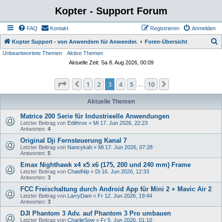
Kopter - Support Forum
FAQ
Kontakt
Registrieren
Anmelden
S
Kopter Support - von Anwendern für Anwender.
Foren-Übersicht
Unbeantwortete Themen
Aktive Themen
u
Aktuelle Zeit: Sa 8. Aug 2026, 00:09
c
h
Seite
3
von
10
1
2
3
4
5
10
Vorherige
Nächste
…
e
Aktuelle Themen
Matrice 200 Serie für Industrieelle Anwendungen
Letzter Beitrag von
Edithrox
«
Mi 17. Jun 2026, 22:23
Antworten:
4
Original Dji Fernsteuerung Kanal 7
Letzter Beitrag von
Nancykah
«
Mi 17. Jun 2026, 07:28
Antworten:
5
Emax Nighthawk x4 x5 x6 (175, 200 und 240 mm) Frame
Letzter Beitrag von
ChaelNip
«
Di 16. Jun 2026, 12:33
Antworten:
3
FCC Freischaltung durch Android App für Mini 2 + Mavic Air 2
Letzter Beitrag von
LarryDam
«
Fr 12. Jun 2026, 19:44
Antworten:
3
DJI Phantom 3 Adv. auf Phantom 3 Pro umbauen
Letzter Beitrag von
CharlieSow
«
Fr 5. Jun 2026, 01:10