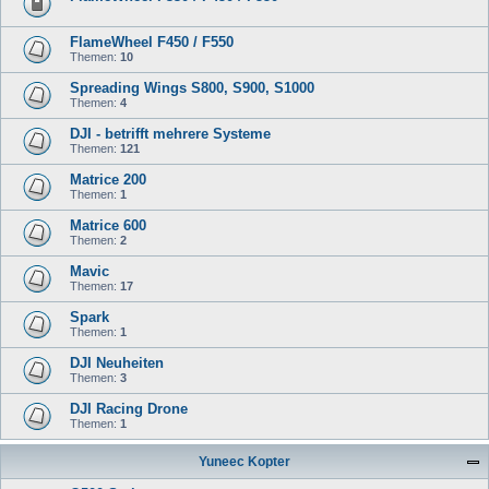
FlameWheel F450 / F550
Themen:
10
Spreading Wings S800, S900, S1000
Themen:
4
DJI - betrifft mehrere Systeme
Themen:
121
Matrice 200
Themen:
1
Matrice 600
Themen:
2
Mavic
Themen:
17
Spark
Themen:
1
DJI Neuheiten
Themen:
3
DJI Racing Drone
Themen:
1
Yuneec Kopter