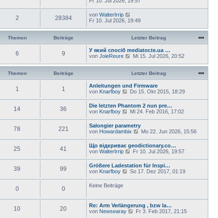
Fr 10. Jul 2026, 19:57
von
WalterIrrip
2
28384
Fr 10. Jul 2026, 19:49
Themen
Beiträge
Letzter Beitrag
У який спосіб mediator.te.ua …
6
9
N
von
JoieReure
Mi 15. Jul 2026, 20:52
e
u
e
Themen
Beiträge
Letzter Beitrag
s
t
Anleitungen und Firmware
1
1
e
N
von
Knarfboy
Do 15. Okt 2015, 18:29
r
e
B
u
Die letzten Phantom 2 nun pre…
e
14
36
e
N
von
Knarfboy
Mi 24. Feb 2016, 17:02
i
s
e
t
t
u
Salongier parametry
r
e
78
221
e
N
von
Howardambix
a
Mo 22. Jun 2026, 15:56
r
s
e
g
B
t
u
e
Що відкриває geodictionary.co…
e
25
41
e
i
N
von
WalterIrrip
Fr 10. Jul 2026, 19:57
r
s
t
e
B
t
r
u
e
Größere Ladestation für Inspi…
e
a
39
99
e
i
N
von
Knarfboy
So 17. Dez 2017, 01:19
r
g
s
t
e
B
t
r
u
e
Keine Beiträge
e
a
0
0
e
i
r
g
s
t
B
t
r
e
Re: Arm Verlängerung , bzw la…
e
a
10
20
i
N
von
Newsearay
Fr 3. Feb 2017, 21:15
r
g
t
e
B