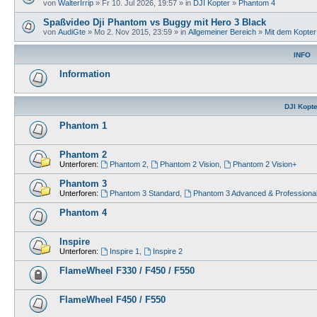
von
WalterIrrip
» Fr 10. Jul 2026, 19:57 » in
DJI Kopter
»
Phantom 4
Spaßvideo Dji Phantom vs Buggy mit Hero 3 Black
von
AudiGte
» Mo 2. Nov 2015, 23:59 » in
Allgemeiner Bereich
»
Mit dem Kopte
INFO
Information
DJI Kopte
Phantom 1
Phantom 2
Unterforen:
Phantom 2
,
Phantom 2 Vision
,
Phantom 2 Vision+
Phantom 3
Unterforen:
Phantom 3 Standard
,
Phantom 3 Advanced & Professiona
Phantom 4
Inspire
Unterforen:
Inspire 1
,
Inspire 2
FlameWheel F330 / F450 / F550
FlameWheel F450 / F550