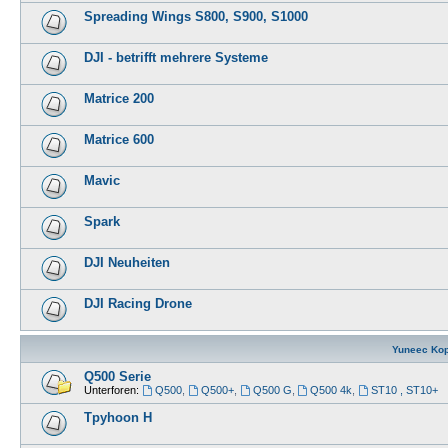
Spreading Wings S800, S900, S1000
DJI - betrifft mehrere Systeme
Matrice 200
Matrice 600
Mavic
Spark
DJI Neuheiten
DJI Racing Drone
Yuneec Kop
Q500 Serie
Unterforen:
Q500
,
Q500+
,
Q500 G
,
Q500 4k
,
ST10 , ST10+
Tpyhoon H