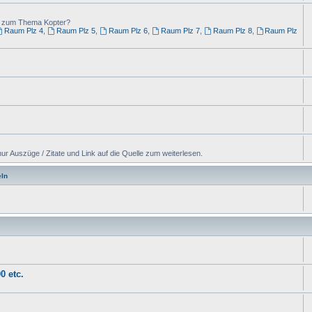
ng zum Thema Kopter?
Raum Plz 4
,
Raum Plz 5
,
Raum Plz 6
,
Raum Plz 7
,
Raum Plz 8
,
Raum Plz
ur Auszüge / Zitate und Link auf die Quelle zum weiterlesen.
ln
0 etc.