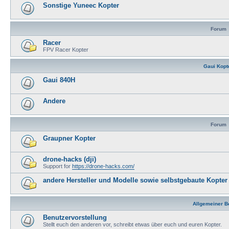
Sonstige Yuneec Kopter
Forum
Racer
FPV Racer Kopter
Gaui Kopt
Gaui 840H
Andere
Forum
Graupner Kopter
drone-hacks (dji)
Support for
https://drone-hacks.com/
andere Hersteller und Modelle sowie selbstgebaute Kopter
Allgemeiner B
Benutzervorstellung
Stellt euch den anderen vor, schreibt etwas über euch und euren Kopter.