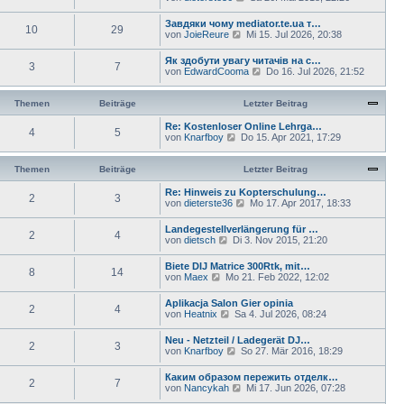
s
e
g
B
t
u
e
Завдяки чому mediator.te.ua т…
e
10
29
e
i
N
von
JoieReure
Mi 15. Jul 2026, 20:38
r
s
t
e
B
t
r
u
e
Як здобути увагу читачів на с…
e
a
3
7
e
i
N
von
EdwardCooma
Do 16. Jul 2026, 21:52
r
g
s
t
e
B
t
r
u
e
e
a
e
Themen
Beiträge
Letzter Beitrag
i
r
g
s
t
B
t
Re: Kostenloser Online Lehrga…
r
e
4
5
e
N
von
Knarfboy
Do 15. Apr 2021, 17:29
a
i
r
e
g
t
B
u
r
e
e
Themen
Beiträge
Letzter Beitrag
a
i
s
g
t
t
Re: Hinweis zu Kopterschulung…
2
3
r
e
N
von
dieterste36
Mo 17. Apr 2017, 18:33
a
r
e
g
B
u
Landegestellverlängerung für …
e
2
4
e
N
von
dietsch
Di 3. Nov 2015, 21:20
i
s
e
t
t
u
Biete DIJ Matrice 300Rtk, mit…
r
e
8
14
e
N
von
Maex
Mo 21. Feb 2022, 12:02
a
r
s
e
g
B
t
u
e
Aplikacja Salon Gier opinia
e
2
4
e
i
N
von
Heatnix
Sa 4. Jul 2026, 08:24
r
s
t
e
B
t
r
u
e
Neu - Netzteil / Ladegerät DJ…
e
a
2
3
e
i
N
von
Knarfboy
So 27. Mär 2016, 18:29
r
g
s
t
e
B
t
r
u
e
Каким образом пережить отделк…
e
a
2
7
e
i
N
von
Nancykah
Mi 17. Jun 2026, 07:28
r
g
s
t
e
B