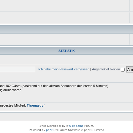
STATISTIK
Ich habe mein Passwort vergessen
|
Angemeldet bleiben
r und 102 Gäste (basierend auf den aktiven Besuchern der letzten 5 Minuten)
ig online waren.
neuestes Mitglied:
Thomasqvf
Style Developer by ©
GTA game
Forum.
Powered by
phpBB
® Forum Software © phpBB Limited