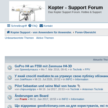
Kopter - Support Forum
Das Kopter Support Forum. Hotline & Support
Schnellzugriff
FAQ
Kontakt
Kopter Support - von Anwendern für Anwender.
Foren-Übersicht
Unbeantwortete Themen
Aktive Themen
Aktuelle Th
GoPro H4 an F550 mit Zenmuse H4-3D
von
Speeedymauss
» Mo 7. Mär 2016, 09:41 » in
Technik
»
FPV
У який спосіб mediator.te.ua утримує свою публіку обізна
von
JoieReure
» Mi 15. Jul 2026, 20:52 » in
INFO
»
Information
Pilot Sebastian und seine Mail von heute
von
chipsundgrips
» Mi 19. Jul 2017, 20:53 » in
Technik
»
Antennen Technik
Änderungen am Board
von
Frank
» Mi 11. Jan 2017, 18:55 » in
INFO
»
Information
Що відкриває geodictionary.com.ua для користувачів, які