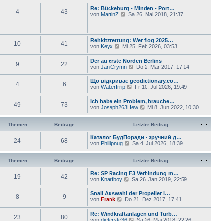
g
t
B
u
Re: Bückeburg - Minden - Port…
r
e
4
43
e
N
von
MartinZ
Sa 26. Mai 2018, 21:37
a
i
s
e
g
t
t
u
r
e
e
a
r
s
Rehkitzrettung: Wer flog 2025…
g
B
10
41
t
N
von
Keyx
Mi 25. Feb 2026, 03:53
e
e
e
i
r
u
t
Der au erste Norden Berlins
B
9
22
e
r
N
von
JaniCrymn
Do 2. Mär 2017, 17:14
e
s
a
e
i
t
g
u
t
Що відкриває geodictionary.co…
e
4
6
e
r
N
von
WalterIrrip
Fr 10. Jul 2026, 19:49
r
s
a
e
B
t
g
u
e
Ich habe ein Problem, brauche…
e
49
73
e
i
N
von
Joseph263Hew
Mi 8. Jun 2022, 10:30
r
s
t
e
B
t
r
u
e
e
a
e
Themen
Beiträge
Letzter Beitrag
i
r
g
s
t
B
t
Каталог БудПоради - зручний д…
r
e
24
68
e
N
von
Phillipnug
Sa 4. Jul 2026, 18:39
a
i
r
e
g
t
B
u
r
e
e
Themen
Beiträge
Letzter Beitrag
a
i
s
g
t
t
Re: SP Racing F3 Verbindung m…
19
42
r
e
N
von
Knarfboy
Sa 26. Jan 2019, 22:59
a
r
e
g
B
u
Snail Auswahl der Propeller i…
e
8
9
e
N
von
Frank
Do 21. Dez 2017, 17:41
i
s
e
t
t
u
Re: Windkraftanlagen und Turb…
r
e
23
80
e
N
von
dieterste36
a
Sa 26. Mai 2018, 22:26
r