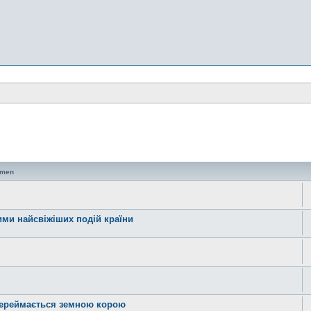
emen
ними найсвіжіших подій країни
 переймається земною корою