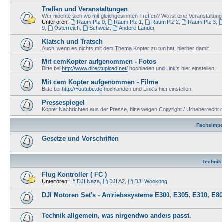
Treffen und Veranstaltungen
Wer möchte sich wo mit gleichgesinnten Treffen? Wo ist eine Veranstaltu
Unterforen:
Raum Plz 0
,
Raum Plz 1
,
Raum Plz 2
,
Raum Plz 3
,
9
,
Österreich
,
Schweiz
,
Andere Länder
Klatsch und Tratsch
Auch, wenn es nichts mit dem Thema Kopter zu tun hat, hierher damit.
Mit demKopter aufgenommen - Fotos
Bitte bei
http://www.directupload.net/
hochladen und Link's hier einstellen.
Mit dem Kopter aufgenommen - Filme
Bitte bei
http://Youtube.de
hochlanden und Link's hier einstellen.
Pressespiegel
Kopter Nachrichten aus der Presse, bitte wegen Copyright / Urheberrecht n
Fachsimpe
Gesetze und Vorschriften
Technik
Flug Kontroller ( FC )
Unterforen:
DJI Naza
,
DJI A2
,
DJI Wookong
DJI Motoren Set's - Antriebssysteme E300, E305, E310, E80
Technik allgemein, was nirgendwo anders passt.