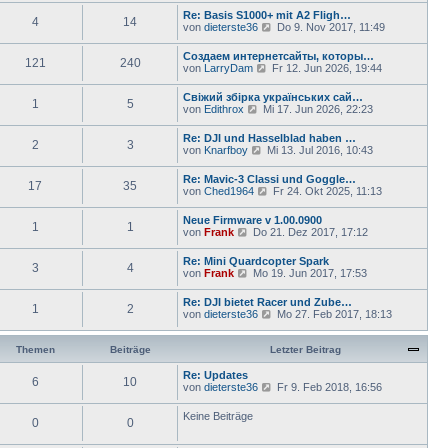
r
u
e
Re: Basis S1000+ mit A2 Fligh…
a
4
14
e
i
N
von
dieterste36
Do 9. Nov 2017, 11:49
g
s
t
e
t
r
u
Создаем интернетсайты, которы…
e
a
121
240
e
N
von
LarryDam
Fr 12. Jun 2026, 19:44
r
g
s
e
B
t
u
e
Свіжий збірка українських сай…
e
1
5
e
i
N
von
Edithrox
Mi 17. Jun 2026, 22:23
r
s
t
e
B
t
r
u
e
Re: DJI und Hasselblad haben …
e
a
2
3
e
i
N
von
Knarfboy
Mi 13. Jul 2016, 10:43
r
g
s
t
e
B
t
r
u
e
Re: Mavic-3 Classi und Goggle…
e
a
17
35
e
i
N
von
Ched1964
Fr 24. Okt 2025, 11:13
r
g
s
t
e
B
t
r
u
e
Neue Firmware v 1.00.0900
e
a
1
1
e
i
N
von
Frank
Do 21. Dez 2017, 17:12
r
g
s
t
e
B
t
r
u
e
Re: Mini Quardcopter Spark
e
a
3
4
e
i
N
von
Frank
Mo 19. Jun 2017, 17:53
r
g
s
t
e
B
t
r
u
e
Re: DJI bietet Racer und Zube…
e
a
1
2
e
i
N
von
dieterste36
Mo 27. Feb 2017, 18:13
r
g
s
t
e
B
t
r
u
e
e
a
e
Themen
Beiträge
Letzter Beitrag
i
r
g
s
t
B
t
Re: Updates
r
e
6
10
e
N
von
dieterste36
a
Fr 9. Feb 2018, 16:56
i
r
e
g
t
B
u
Keine Beiträge
r
e
0
0
e
a
i
s
g
t
t