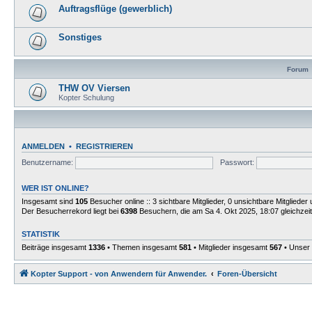
Auftragsflüge (gewerblich)
Sonstiges
Forum
THW OV Viersen
Kopter Schulung
ANMELDEN
•
REGISTRIEREN
Benutzername:
Passwort:
WER IST ONLINE?
Insgesamt sind
105
Besucher online :: 3 sichtbare Mitglieder, 0 unsichtbare Mitgliede
Der Besucherrekord liegt bei
6398
Besuchern, die am Sa 4. Okt 2025, 18:07 gleichzeit
STATISTIK
Beiträge insgesamt
1336
• Themen insgesamt
581
• Mitglieder insgesamt
567
• Unser 
Kopter Support - von Anwendern für Anwender.
Foren-Übersicht