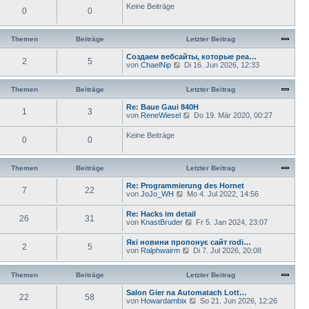
Keine Beiträge
r
e
0
0
a
r
g
B
e
Themen
Beiträge
Letzter Beitrag
i
t
Создаем вебсайты, которые реа…
r
2
5
N
von
ChaelNip
Di 16. Jun 2026, 12:33
a
e
g
u
e
Themen
Beiträge
Letzter Beitrag
s
t
Re: Baue Gaui 840H
1
3
e
N
von
ReneWiesel
Do 19. Mär 2020, 00:27
r
e
B
u
Keine Beiträge
e
0
0
e
i
s
t
t
r
e
Themen
Beiträge
Letzter Beitrag
a
r
g
B
Re: Programmierung des Hornet
e
7
22
N
von
JoJo_WH
Mo 4. Jul 2022, 14:56
i
e
t
u
Re: Hacks im detail
r
26
31
e
N
von
KnastBruder
a
Fr 5. Jan 2024, 23:07
s
e
g
t
u
Які новини пропонує сайт rodi…
e
2
5
e
N
von
Ralphwairm
Di 7. Jul 2026, 20:08
r
s
e
B
t
u
e
e
e
Themen
Beiträge
Letzter Beitrag
i
r
s
t
B
t
Salon Gier na Automatach Lott…
r
e
22
58
e
N
von
Howardambix
a
So 21. Jun 2026, 12:26
i
r
e