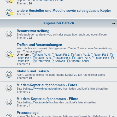
Support for
https://drone-hacks.com/
Themen:
26
andere Hersteller und Modelle sowie selbstgebaute Kopter
Themen:
2
Allgemeiner Bereich
Benutzervorstellung
Stellt euch den anderen vor, schreibt etwas über euch und euren Kopter.
Themen:
22
Treffen und Veranstaltungen
Wer möchte sich wo mit gleichgesinnten Treffen? Wo ist eine Veranstaltung
zum Thema Kopter?
Unterforen:
Raum Plz 0
,
Raum Plz 1
,
Raum Plz 2
,
Raum Plz 3
,
Raum Plz 4
,
Raum Plz 5
,
Raum Plz 6
,
Raum Plz 7
,
Raum Plz 8
,
Raum Plz 9
,
Österreich
,
Schweiz
,
Andere Länder
Themen:
4
Klatsch und Tratsch
Auch, wenn es nichts mit dem Thema Kopter zu tun hat, hierher damit.
Themen:
10
Mit demKopter aufgenommen - Fotos
Bitte bei
http://www.directupload.net/
hochladen und Link's hier einstellen.
Themen:
9
Mit dem Kopter aufgenommen - Filme
Bitte bei
http://Youtube.de
hochlanden und Link's hier einstellen.
Themen:
4
Pressespiegel
Kopter Nachrichten aus der Presse, bitte wegen Copyright / Urheberrecht nur