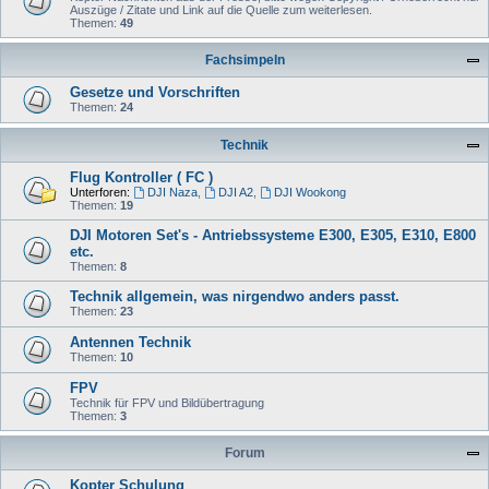
Auszüge / Zitate und Link auf die Quelle zum weiterlesen.
Themen:
49
Fachsimpeln
Gesetze und Vorschriften
Themen:
24
Technik
Flug Kontroller ( FC )
Unterforen:
DJI Naza
,
DJI A2
,
DJI Wookong
Themen:
19
DJI Motoren Set's - Antriebssysteme E300, E305, E310, E800
etc.
Themen:
8
Technik allgemein, was nirgendwo anders passt.
Themen:
23
Antennen Technik
Themen:
10
FPV
Technik für FPV und Bildübertragung
Themen:
3
Forum
Kopter Schulung