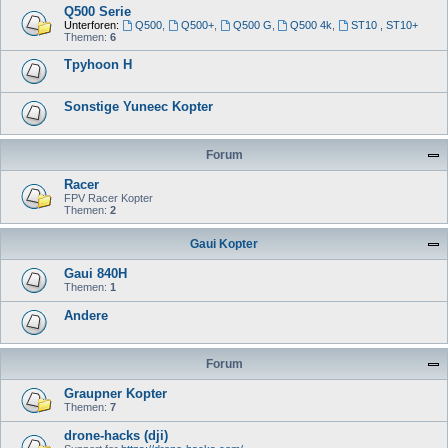
Q500 Serie
Unterforen:
Q500
,
Q500+
,
Q500 G
,
Q500 4k
,
ST10 , ST10+
Themen:
6
Tpyhoon H
Sonstige Yuneec Kopter
Forum
Racer
FPV Racer Kopter
Themen:
2
Gaui Kopter
Gaui 840H
Themen:
1
Andere
Forum
Graupner Kopter
Themen:
7
drone-hacks (dji)