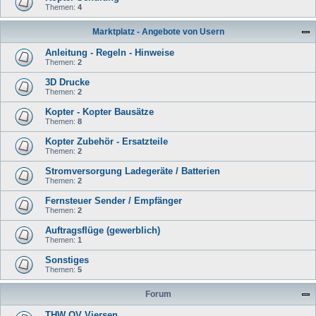
Themen:
4
Marktplatz - Angebote von Usern
Anleitung - Regeln - Hinweise
Themen:
2
3D Drucke
Themen:
2
Kopter - Kopter Bausätze
Themen:
8
Kopter Zubehör - Ersatzteile
Themen:
2
Stromversorgung Ladegeräte / Batterien
Themen:
2
Fernsteuer Sender / Empfänger
Themen:
2
Auftragsflüge (gewerblich)
Themen:
1
Sonstiges
Themen:
5
Forum
THW OV Viersen