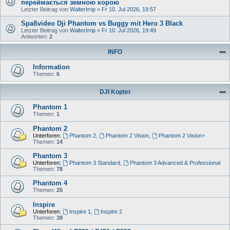
переймається земною корою
Letzter Beitrag von
WalterIrrip
«
Fr 10. Jul 2026, 19:57
Spaßvideo Dji Phantom vs Buggy mit Hero 3 Black
Letzter Beitrag von
WalterIrrip
«
Fr 10. Jul 2026, 19:49
Antworten:
2
INFO
Information
Themen:
6
DJI Kopter
Phantom 1
Themen:
1
Phantom 2
Unterforen:
Phantom 2
,
Phantom 2 Vision
,
Phantom 2 Vision+
Themen:
14
Phantom 3
Unterforen:
Phantom 3 Standard
,
Phantom 3 Advanced & Professional
Themen:
78
Phantom 4
Themen:
25
Inspire
Unterforen:
Inspire 1
,
Inspire 2
Themen:
39