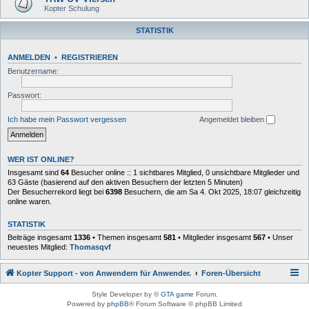
Kopter Schulung
STATISTIK
ANMELDEN
•
REGISTRIEREN
Benutzername:
Passwort:
Ich habe mein Passwort vergessen
Angemeldet bleiben
WER IST ONLINE?
Insgesamt sind
64
Besucher online :: 1 sichtbares Mitglied, 0 unsichtbare Mitglieder und
63 Gäste (basierend auf den aktiven Besuchern der letzten 5 Minuten)
Der Besucherrekord liegt bei
6398
Besuchern, die am Sa 4. Okt 2025, 18:07 gleichzeitig
online waren.
STATISTIK
Beiträge insgesamt
1336
• Themen insgesamt
581
• Mitglieder insgesamt
567
• Unser
neuestes Mitglied:
Thomasqvf
Kopter Support - von Anwendern für Anwender.
Foren-Übersicht
Style Developer by ©
GTA game
Forum.
Powered by
phpBB
® Forum Software © phpBB Limited