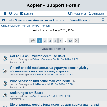
Kopter - Support Forum
FAQ
Kontakt
Registrieren
Anmelden
S
Kopter Support - von Anwendern für Anwender.
Foren-Übersicht
Unbeantwortete Themen
Aktive Themen
u
Aktuelle Zeit: So 9. Aug 2026, 13:57
c
h
Seite
1
von
10
1
2
3
4
5
10
Nächste
…
e
Aktuelle Themen
GoPro H4 an F550 mit Zenmuse H4-3D
Letzter Beitrag von
EdwardCooma
«
Do 16. Jul 2026, 21:52
Antworten:
2
У який спосіб mediator.te.ua утримує свою публіку
обізнаними найсвіжіших подій країни
Letzter Beitrag von
JoieReure
«
Mi 15. Jul 2026, 20:52
Pilot Sebastian und seine Mail von heute
Letzter Beitrag von
JoieReure
«
Mi 15. Jul 2026, 20:38
Antworten:
2
Änderungen am Board
Letzter Beitrag von
AnnaRIg
«
So 12. Jul 2026, 17:00
Antworten:
2
Що відкриває geodictionary.com.ua для користувачів, які