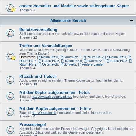
andere Hersteller und Modelle sowie selbstgebaute Kopter
Themen:
2
Allgemeiner Bereich
Benutzervorstellung
Stellt euch den anderen vor, schreibt etwas über euch und euren Kopter.
Themen:
22
Treffen und Veranstaltungen
Wer möchte sich wo mit gleichgesinnten Treffen? Wo ist eine Veranstaltung
zum Thema Kopter?
Unterforen:
Raum Plz 0
,
Raum Plz 1
,
Raum Plz 2
,
Raum Plz 3
,
Raum Plz 4
,
Raum Plz 5
,
Raum Plz 6
,
Raum Plz 7
,
Raum Plz 8
,
Raum Plz 9
,
Österreich
,
Schweiz
,
Andere Länder
Themen:
4
Klatsch und Tratsch
Auch, wenn es nichts mit dem Thema Kopter zu tun hat, hierher damit.
Themen:
10
Mit demKopter aufgenommen - Fotos
Bitte bei
http://www.directupload.net/
hochladen und Link's hier einstellen.
Themen:
9
Mit dem Kopter aufgenommen - Filme
Bitte bei
http://Youtube.de
hochlanden und Link's hier einstellen.
Themen:
4
Pressespiegel
Kopter Nachrichten aus der Presse, bitte wegen Copyright / Urheberrecht nur
Auszüge / Zitate und Link auf die Quelle zum weiterlesen.
Themen:
49