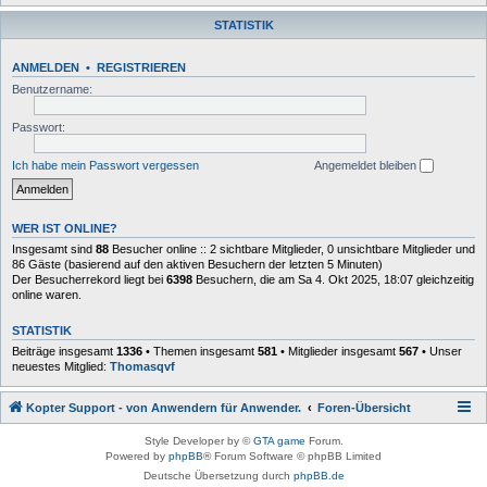
STATISTIK
ANMELDEN
•
REGISTRIEREN
Benutzername:
Passwort:
Ich habe mein Passwort vergessen
Angemeldet bleiben
WER IST ONLINE?
Insgesamt sind
88
Besucher online :: 2 sichtbare Mitglieder, 0 unsichtbare Mitglieder und
86 Gäste (basierend auf den aktiven Besuchern der letzten 5 Minuten)
Der Besucherrekord liegt bei
6398
Besuchern, die am Sa 4. Okt 2025, 18:07 gleichzeitig
online waren.
STATISTIK
Beiträge insgesamt
1336
• Themen insgesamt
581
• Mitglieder insgesamt
567
• Unser
neuestes Mitglied:
Thomasqvf
Kopter Support - von Anwendern für Anwender.
Foren-Übersicht
Style Developer by ©
GTA game
Forum.
Powered by
phpBB
® Forum Software © phpBB Limited
Deutsche Übersetzung durch
phpBB.de