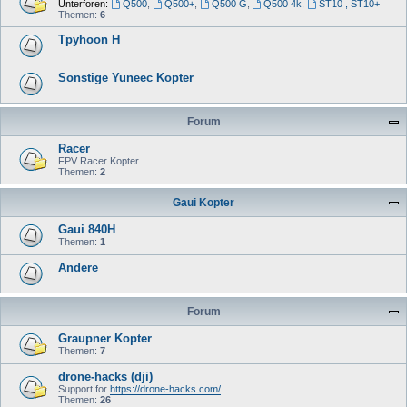
Unterforen:
Q500
,
Q500+
,
Q500 G
,
Q500 4k
,
ST10 , ST10+
Themen:
6
Tpyhoon H
Sonstige Yuneec Kopter
Forum
Racer
FPV Racer Kopter
Themen:
2
Gaui Kopter
Gaui 840H
Themen:
1
Andere
Forum
Graupner Kopter
Themen:
7
drone-hacks (dji)
Support for
https://drone-hacks.com/
Themen:
26