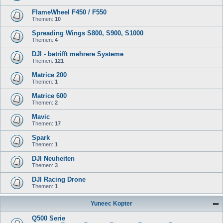
FlameWheel F450 / F550
Themen:
10
Spreading Wings S800, S900, S1000
Themen:
4
DJI - betrifft mehrere Systeme
Themen:
121
Matrice 200
Themen:
1
Matrice 600
Themen:
2
Mavic
Themen:
17
Spark
Themen:
1
DJI Neuheiten
Themen:
3
DJI Racing Drone
Themen:
1
Yuneec Kopter
Q500 Serie