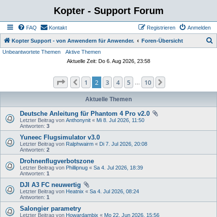
Kopter - Support Forum
FAQ
Kontakt
Registrieren
Anmelden
S
Kopter Support - von Anwendern für Anwender.
Foren-Übersicht
Unbeantwortete Themen
Aktive Themen
u
Aktuelle Zeit: Do 6. Aug 2026, 23:58
c
h
Seite
2
von
10
1
2
3
4
5
10
Vorherige
Nächste
…
e
Aktuelle Themen
Deutsche Anleitung für Phantom 4 Pro v2.0
Letzter Beitrag von
Anthonynit
«
Mi 8. Jul 2026, 11:50
Antworten:
3
Yuneec Flugsimulator v3.0
Letzter Beitrag von
Ralphwairm
«
Di 7. Jul 2026, 20:08
Antworten:
2
Drohnenflugverbotszone
Letzter Beitrag von
Phillipnug
«
Sa 4. Jul 2026, 18:39
Antworten:
1
DJI A3 FC neuwertig
Letzter Beitrag von
Heatnix
«
Sa 4. Jul 2026, 08:24
Antworten:
1
Salongier parametry
Letzter Beitrag von
Howardambix
«
Mo 22. Jun 2026, 15:56