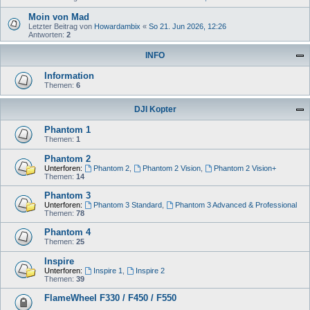
Moin von Mad
Letzter Beitrag von
Howardambix
«
So 21. Jun 2026, 12:26
Antworten:
2
INFO
Information
Themen:
6
DJI Kopter
Phantom 1
Themen:
1
Phantom 2
Unterforen:
Phantom 2
,
Phantom 2 Vision
,
Phantom 2 Vision+
Themen:
14
Phantom 3
Unterforen:
Phantom 3 Standard
,
Phantom 3 Advanced & Professional
Themen:
78
Phantom 4
Themen:
25
Inspire
Unterforen:
Inspire 1
,
Inspire 2
Themen:
39
FlameWheel F330 / F450 / F550