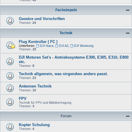
Fachsimpeln
Gesetze und Vorschriften
Themen:
24
Technik
Flug Kontroller ( FC )
Unterforen:
DJI Naza
,
DJI A2
,
DJI Wookong
Themen:
19
DJI Motoren Set's - Antriebssysteme E300, E305, E310, E800
etc.
Themen:
8
Technik allgemein, was nirgendwo anders passt.
Themen:
23
Antennen Technik
Themen:
10
FPV
Technik für FPV und Bildübertragung
Themen:
3
Forum
Kopter Schulung
Themen:
4