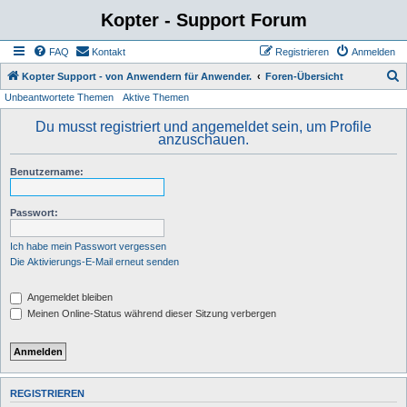
Kopter - Support Forum
FAQ
Kontakt
Registrieren
Anmelden
S
Kopter Support - von Anwendern für Anwender.
Foren-Übersicht
Unbeantwortete Themen
Aktive Themen
u
c
Du musst registriert und angemeldet sein, um Profile
anzuschauen.
h
e
Benutzername:
Passwort:
Ich habe mein Passwort vergessen
Die Aktivierungs-E-Mail erneut senden
Angemeldet bleiben
Meinen Online-Status während dieser Sitzung verbergen
REGISTRIEREN