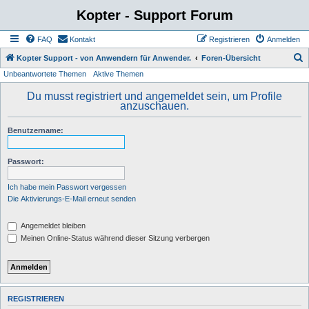
Kopter - Support Forum
FAQ
Kontakt
Registrieren
Anmelden
S
Kopter Support - von Anwendern für Anwender.
Foren-Übersicht
Unbeantwortete Themen
Aktive Themen
u
c
Du musst registriert und angemeldet sein, um Profile
anzuschauen.
h
e
Benutzername:
Passwort:
Ich habe mein Passwort vergessen
Die Aktivierungs-E-Mail erneut senden
Angemeldet bleiben
Meinen Online-Status während dieser Sitzung verbergen
REGISTRIEREN