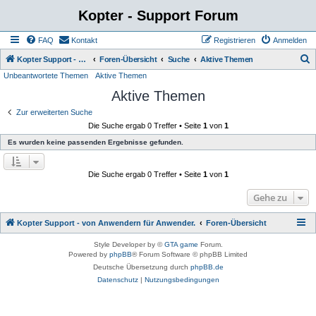
Kopter - Support Forum
FAQ
Kontakt
Registrieren
Anmelden
S
Kopter Support - von Anwendern für Anwender.
Foren-Übersicht
Suche
Aktive Themen
Unbeantwortete Themen
Aktive Themen
u
Aktive Themen
c
h
Zur erweiterten Suche
Die Suche ergab 0 Treffer • Seite
1
von
1
e
Es wurden keine passenden Ergebnisse gefunden.
Die Suche ergab 0 Treffer • Seite
1
von
1
Gehe zu
Kopter Support - von Anwendern für Anwender.
Foren-Übersicht
Style Developer by ©
GTA game
Forum.
Powered by
phpBB
® Forum Software © phpBB Limited
Deutsche Übersetzung durch
phpBB.de
Datenschutz
|
Nutzungsbedingungen