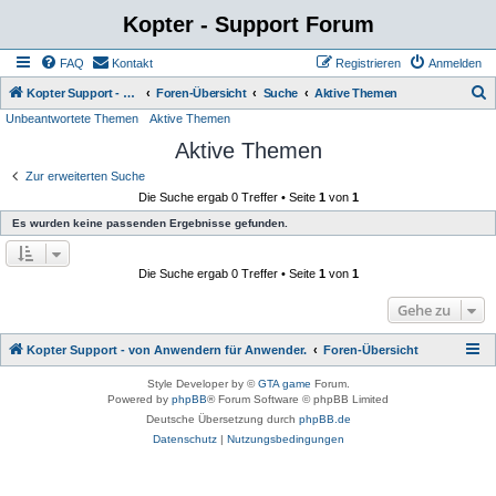
Kopter - Support Forum
FAQ
Kontakt
Registrieren
Anmelden
S
Kopter Support - von Anwendern für Anwender.
Foren-Übersicht
Suche
Aktive Themen
Unbeantwortete Themen
Aktive Themen
u
Aktive Themen
c
h
Zur erweiterten Suche
Die Suche ergab 0 Treffer • Seite
1
von
1
e
Es wurden keine passenden Ergebnisse gefunden.
Die Suche ergab 0 Treffer • Seite
1
von
1
Gehe zu
Kopter Support - von Anwendern für Anwender.
Foren-Übersicht
Style Developer by ©
GTA game
Forum.
Powered by
phpBB
® Forum Software © phpBB Limited
Deutsche Übersetzung durch
phpBB.de
Datenschutz
|
Nutzungsbedingungen