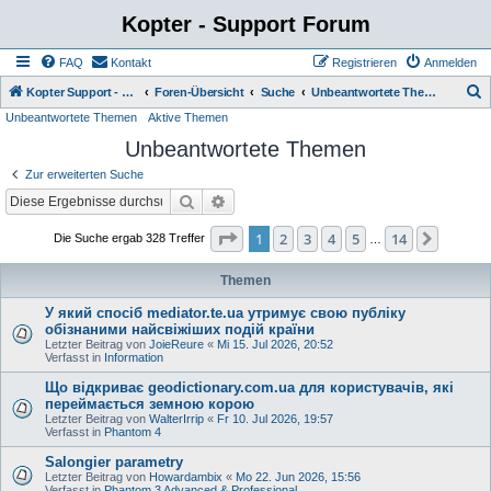
Kopter - Support Forum
FAQ
Kontakt
Registrieren
Anmelden
S
Kopter Support - von Anwendern für Anwender.
Foren-Übersicht
Suche
Unbeantwortete Themen
Unbeantwortete Themen
Aktive Themen
u
Unbeantwortete Themen
c
h
Zur erweiterten Suche
e
Suche
Erweiterte Suche
Seite
1
von
14
1
2
3
4
5
14
Nächst
Die Suche ergab 328 Treffer
…
Themen
У який спосіб mediator.te.ua утримує свою публіку
обізнаними найсвіжіших подій країни
Letzter Beitrag von
JoieReure
«
Mi 15. Jul 2026, 20:52
Verfasst in
Information
Що відкриває geodictionary.com.ua для користувачів, які
переймається земною корою
Letzter Beitrag von
WalterIrrip
«
Fr 10. Jul 2026, 19:57
Verfasst in
Phantom 4
Salongier parametry
Letzter Beitrag von
Howardambix
«
Mo 22. Jun 2026, 15:56
Verfasst in
Phantom 3 Advanced & Professional