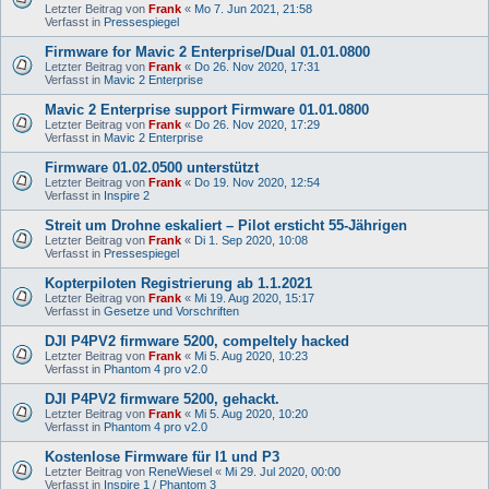
Letzter Beitrag von
Frank
«
Mo 7. Jun 2021, 21:58
Verfasst in
Pressespiegel
Firmware for Mavic 2 Enterprise/Dual 01.01.0800
Letzter Beitrag von
Frank
«
Do 26. Nov 2020, 17:31
Verfasst in
Mavic 2 Enterprise
Mavic 2 Enterprise support Firmware 01.01.0800
Letzter Beitrag von
Frank
«
Do 26. Nov 2020, 17:29
Verfasst in
Mavic 2 Enterprise
Firmware 01.02.0500 unterstützt
Letzter Beitrag von
Frank
«
Do 19. Nov 2020, 12:54
Verfasst in
Inspire 2
Streit um Drohne eskaliert – Pilot ersticht 55-Jährigen
Letzter Beitrag von
Frank
«
Di 1. Sep 2020, 10:08
Verfasst in
Pressespiegel
Kopterpiloten Registrierung ab 1.1.2021
Letzter Beitrag von
Frank
«
Mi 19. Aug 2020, 15:17
Verfasst in
Gesetze und Vorschriften
DJI P4PV2 firmware 5200, compeltely hacked
Letzter Beitrag von
Frank
«
Mi 5. Aug 2020, 10:23
Verfasst in
Phantom 4 pro v2.0
DJI P4PV2 firmware 5200, gehackt.
Letzter Beitrag von
Frank
«
Mi 5. Aug 2020, 10:20
Verfasst in
Phantom 4 pro v2.0
Kostenlose Firmware für I1 und P3
Letzter Beitrag von
ReneWiesel
«
Mi 29. Jul 2020, 00:00
Verfasst in
Inspire 1 / Phantom 3