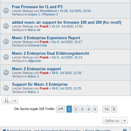
Free Firmware for I1 and P3
Letzter Beitrag von
ReneWiesel
«
Di 28. Jul 2020, 23:54
Verfasst in
Inspire 1 / Phantom 3
added mavic air support for firmware 100 and 200 (fcc mod!)
Letzter Beitrag von
Frank
«
Di 14. Jul 2020, 17:01
Verfasst in
Mavic Air
Mavic 2 Enterprise Experience Report
Letzter Beitrag von
Frank
«
Do 9. Jul 2020, 16:17
Verfasst in
General Chat
Mavic 2 Enterprise Dual Erfahrungsbericht
Letzter Beitrag von
Frank
«
Do 9. Jul 2020, 16:13
Verfasst in
Allgemein
Mavic 2 Enterprise support
Letzter Beitrag von
Frank
«
Mi 8. Jul 2020, 12:26
Verfasst in
Mavic 2
Support für Mavic 2 Enterprise
Letzter Beitrag von
Frank
«
Mi 8. Jul 2020, 12:25
Verfasst in
Mavic 2
Seite
1
von
14
1
2
3
4
5
14
Nächst
Die Suche ergab 328 Treffer
…
Gehe zu
Kopter Support - von Anwendern für Anwender.
Foren-Übersicht