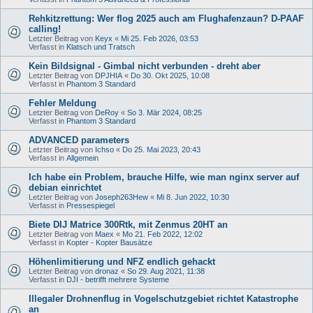
Rehkitzrettung: Wer flog 2025 auch am Flughafenzaun? D-PAAF
calling!
Letzter Beitrag von
Keyx
«
Mi 25. Feb 2026, 03:53
Verfasst in
Klatsch und Tratsch
Kein Bildsignal - Gimbal nicht verbunden - dreht aber
Letzter Beitrag von
DPJHIA
«
Do 30. Okt 2025, 10:08
Verfasst in
Phantom 3 Standard
Fehler Meldung
Letzter Beitrag von
DeRoy
«
So 3. Mär 2024, 08:25
Verfasst in
Phantom 3 Standard
ADVANCED parameters
Letzter Beitrag von
Ichso
«
Do 25. Mai 2023, 20:43
Verfasst in
Allgemein
Ich habe ein Problem, brauche Hilfe, wie man nginx server auf
debian einrichtet
Letzter Beitrag von
Joseph263Hew
«
Mi 8. Jun 2022, 10:30
Verfasst in
Pressespiegel
Biete DIJ Matrice 300Rtk, mit Zenmus 20HT an
Letzter Beitrag von
Maex
«
Mo 21. Feb 2022, 12:02
Verfasst in
Kopter - Kopter Bausätze
Höhenlimitierung und NFZ endlich gehackt
Letzter Beitrag von
dronaz
«
So 29. Aug 2021, 11:38
Verfasst in
DJI - betrifft mehrere Systeme
Illegaler Drohnenflug in Vogelschutzgebiet richtet Katastrophe
an