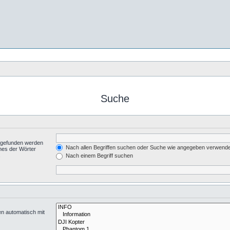
Suche
t gefunden werden
Nach allen Begriffen suchen oder Suche wie angegeben verwend
nes der Wörter
.
Nach einem Begriff suchen
en automatisch mit