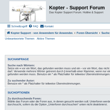
Kopter - Support Forum
Das Kopter Support Forum. Hotline & Support
Schnellzugriff
FAQ
Kontakt
Kopter Support - von Anwendern für Anwender.
Foren-Übersicht
Suche
Unbeantwortete Themen
Aktive Themen
SUCHANFRAGE
Suche nach Wörtern:
Setze ein
+
vor ein Wort, das gefunden werden muss und ein
-
vor ein Wort, das nich
darf. Verwende mehrere Wörter getrennt durch
|
innerhalb einer Klammer, wenn nur ei
gefunden werden muss. Benutze ein * als Platzhalter für teilweise Übereinstimmungen
Zu suchender Autor:
Benutze ein * als Platzhalter für teilweise Übereinstimmungen.
SUCHOPTIONEN
Zu durchsuchende Foren:
Wähle das Forum oder die Foren aus, in denen gesucht werden soll. Unterforen werd
durchsucht, sofern du die Option „Unterforen durchsuchen“ unten nicht deaktivierst.