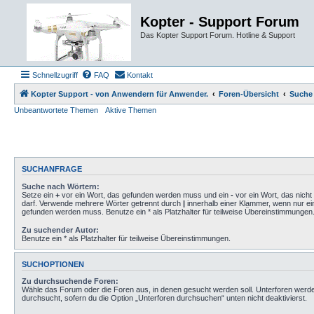
Kopter - Support Forum
Das Kopter Support Forum. Hotline & Support
Schnellzugriff
FAQ
Kontakt
Kopter Support - von Anwendern für Anwender.
Foren-Übersicht
Suche
Unbeantwortete Themen
Aktive Themen
SUCHANFRAGE
Suche nach Wörtern:
Setze ein
+
vor ein Wort, das gefunden werden muss und ein
-
vor ein Wort, das nich
darf. Verwende mehrere Wörter getrennt durch
|
innerhalb einer Klammer, wenn nur ei
gefunden werden muss. Benutze ein * als Platzhalter für teilweise Übereinstimmungen
Zu suchender Autor:
Benutze ein * als Platzhalter für teilweise Übereinstimmungen.
SUCHOPTIONEN
Zu durchsuchende Foren:
Wähle das Forum oder die Foren aus, in denen gesucht werden soll. Unterforen werd
durchsucht, sofern du die Option „Unterforen durchsuchen“ unten nicht deaktivierst.