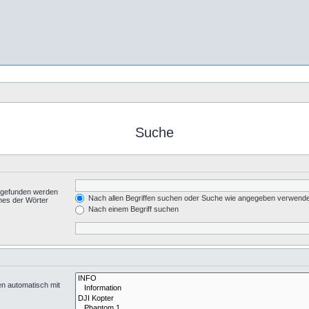
Suche
t gefunden werden
Nach allen Begriffen suchen oder Suche wie angegeben verwend
nes der Wörter
.
Nach einem Begriff suchen
en automatisch mit