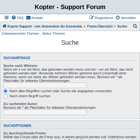
Kopter - Support Forum
FAQ
Kontakt
Registrieren
Anmelden
S
Kopter Support - von Anwendern für Anwender.
Foren-Übersicht
Suche
Unbeantwortete Themen
Aktive Themen
u
Suche
c
h
e
SUCHANFRAGE
Suche nach Wörtern:
Setze ein
+
vor ein Wort, das gefunden werden muss und ein
-
vor ein Wort, das nicht
gefunden werden darf. Verwende mehrere Wörter getrennt durch
|
innerhalb einer
Klammer, wenn nur eines der Wörter gefunden werden muss. Benutze ein * als
Platzhalter für teilweise Übereinstimmungen.
Nach allen Begriffen suchen oder Suche wie angegeben verwenden
Nach einem Begriff suchen
Zu suchender Autor:
Benutze ein * als Platzhalter für teilweise Übereinstimmungen.
SUCHOPTIONEN
Zu durchsuchende Foren:
Wähle das Forum oder die Foren aus, in denen gesucht werden soll. Unterforen werden