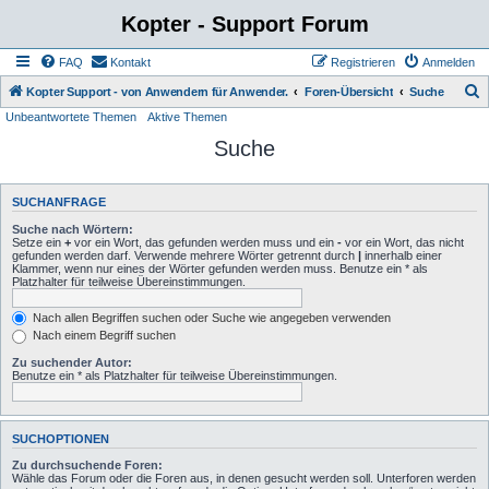
Kopter - Support Forum
FAQ
Kontakt
Registrieren
Anmelden
S
Kopter Support - von Anwendern für Anwender.
Foren-Übersicht
Suche
Unbeantwortete Themen
Aktive Themen
u
Suche
c
h
e
SUCHANFRAGE
Suche nach Wörtern:
Setze ein
+
vor ein Wort, das gefunden werden muss und ein
-
vor ein Wort, das nicht
gefunden werden darf. Verwende mehrere Wörter getrennt durch
|
innerhalb einer
Klammer, wenn nur eines der Wörter gefunden werden muss. Benutze ein * als
Platzhalter für teilweise Übereinstimmungen.
Nach allen Begriffen suchen oder Suche wie angegeben verwenden
Nach einem Begriff suchen
Zu suchender Autor:
Benutze ein * als Platzhalter für teilweise Übereinstimmungen.
SUCHOPTIONEN
Zu durchsuchende Foren:
Wähle das Forum oder die Foren aus, in denen gesucht werden soll. Unterforen werden