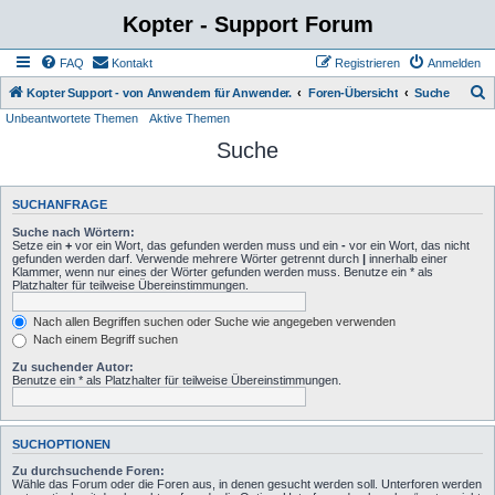
Kopter - Support Forum
FAQ
Kontakt
Registrieren
Anmelden
S
Kopter Support - von Anwendern für Anwender.
Foren-Übersicht
Suche
Unbeantwortete Themen
Aktive Themen
u
Suche
c
h
e
SUCHANFRAGE
Suche nach Wörtern:
Setze ein
+
vor ein Wort, das gefunden werden muss und ein
-
vor ein Wort, das nicht
gefunden werden darf. Verwende mehrere Wörter getrennt durch
|
innerhalb einer
Klammer, wenn nur eines der Wörter gefunden werden muss. Benutze ein * als
Platzhalter für teilweise Übereinstimmungen.
Nach allen Begriffen suchen oder Suche wie angegeben verwenden
Nach einem Begriff suchen
Zu suchender Autor:
Benutze ein * als Platzhalter für teilweise Übereinstimmungen.
SUCHOPTIONEN
Zu durchsuchende Foren:
Wähle das Forum oder die Foren aus, in denen gesucht werden soll. Unterforen werden