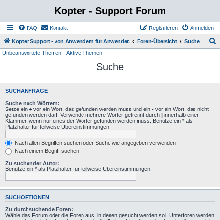
Kopter - Support Forum
FAQ
Kontakt
Registrieren
Anmelden
S
Kopter Support - von Anwendern für Anwender.
Foren-Übersicht
Suche
Unbeantwortete Themen
Aktive Themen
u
Suche
c
h
e
SUCHANFRAGE
Suche nach Wörtern:
Setze ein
+
vor ein Wort, das gefunden werden muss und ein
-
vor ein Wort, das nicht
gefunden werden darf. Verwende mehrere Wörter getrennt durch
|
innerhalb einer
Klammer, wenn nur eines der Wörter gefunden werden muss. Benutze ein * als
Platzhalter für teilweise Übereinstimmungen.
Nach allen Begriffen suchen oder Suche wie angegeben verwenden
Nach einem Begriff suchen
Zu suchender Autor:
Benutze ein * als Platzhalter für teilweise Übereinstimmungen.
SUCHOPTIONEN
Zu durchsuchende Foren:
Wähle das Forum oder die Foren aus, in denen gesucht werden soll. Unterforen werden