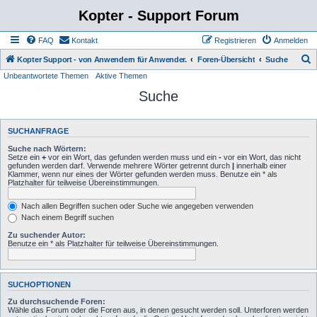
Kopter - Support Forum
FAQ
Kontakt
Registrieren
Anmelden
S
Kopter Support - von Anwendern für Anwender.
Foren-Übersicht
Suche
Unbeantwortete Themen
Aktive Themen
u
Suche
c
h
e
SUCHANFRAGE
Suche nach Wörtern:
Setze ein
+
vor ein Wort, das gefunden werden muss und ein
-
vor ein Wort, das nicht
gefunden werden darf. Verwende mehrere Wörter getrennt durch
|
innerhalb einer
Klammer, wenn nur eines der Wörter gefunden werden muss. Benutze ein * als
Platzhalter für teilweise Übereinstimmungen.
Nach allen Begriffen suchen oder Suche wie angegeben verwenden
Nach einem Begriff suchen
Zu suchender Autor:
Benutze ein * als Platzhalter für teilweise Übereinstimmungen.
SUCHOPTIONEN
Zu durchsuchende Foren:
Wähle das Forum oder die Foren aus, in denen gesucht werden soll. Unterforen werden