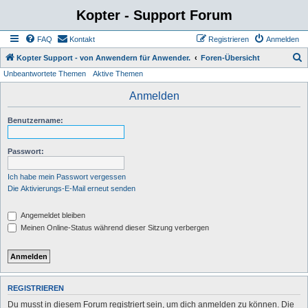
Kopter - Support Forum
FAQ
Kontakt
Registrieren
Anmelden
S
Kopter Support - von Anwendern für Anwender.
Foren-Übersicht
Unbeantwortete Themen
Aktive Themen
u
c
Anmelden
h
Benutzername:
e
Passwort:
Ich habe mein Passwort vergessen
Die Aktivierungs-E-Mail erneut senden
Angemeldet bleiben
Meinen Online-Status während dieser Sitzung verbergen
REGISTRIEREN
Du musst in diesem Forum registriert sein, um dich anmelden zu können. Die