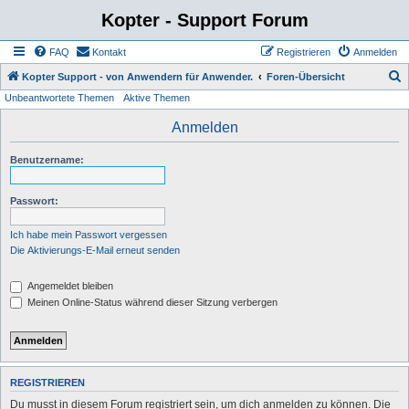
Kopter - Support Forum
FAQ
Kontakt
Registrieren
Anmelden
S
Kopter Support - von Anwendern für Anwender.
Foren-Übersicht
Unbeantwortete Themen
Aktive Themen
u
c
Anmelden
h
Benutzername:
e
Passwort:
Ich habe mein Passwort vergessen
Die Aktivierungs-E-Mail erneut senden
Angemeldet bleiben
Meinen Online-Status während dieser Sitzung verbergen
REGISTRIEREN
Du musst in diesem Forum registriert sein, um dich anmelden zu können. Die