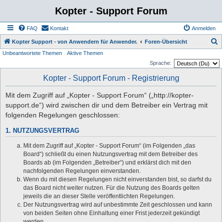
Kopter - Support Forum
FAQ
Kontakt
Anmelden
S
Kopter Support - von Anwendern für Anwender.
Foren-Übersicht
Unbeantwortete Themen
Aktive Themen
u
Sprache:
c
Kopter - Support Forum - Registrierung
h
e
Mit dem Zugriff auf „Kopter - Support Forum“ („http://kopter-
support.de“) wird zwischen dir und dem Betreiber ein Vertrag mit
folgenden Regelungen geschlossen:
1. NUTZUNGSVERTRAG
Mit dem Zugriff auf „Kopter - Support Forum“ (im Folgenden „das
Board“) schließt du einen Nutzungsvertrag mit dem Betreiber des
Boards ab (im Folgenden „Betreiber“) und erklärst dich mit den
nachfolgenden Regelungen einverstanden.
Wenn du mit diesen Regelungen nicht einverstanden bist, so darfst du
das Board nicht weiter nutzen. Für die Nutzung des Boards gelten
jeweils die an dieser Stelle veröffentlichten Regelungen.
Der Nutzungsvertrag wird auf unbestimmte Zeit geschlossen und kann
von beiden Seiten ohne Einhaltung einer Frist jederzeit gekündigt
werden.