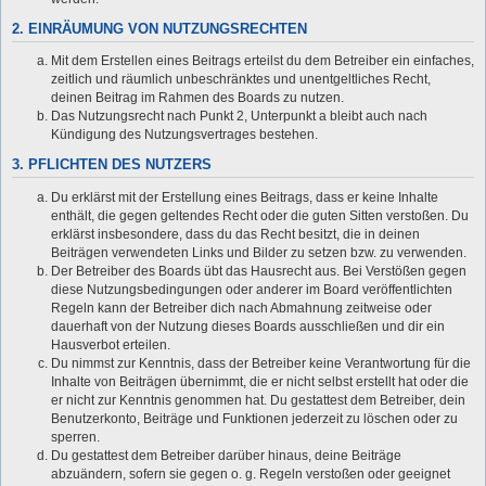
2. EINRÄUMUNG VON NUTZUNGSRECHTEN
Mit dem Erstellen eines Beitrags erteilst du dem Betreiber ein einfaches,
zeitlich und räumlich unbeschränktes und unentgeltliches Recht,
deinen Beitrag im Rahmen des Boards zu nutzen.
Das Nutzungsrecht nach Punkt 2, Unterpunkt a bleibt auch nach
Kündigung des Nutzungsvertrages bestehen.
3. PFLICHTEN DES NUTZERS
Du erklärst mit der Erstellung eines Beitrags, dass er keine Inhalte
enthält, die gegen geltendes Recht oder die guten Sitten verstoßen. Du
erklärst insbesondere, dass du das Recht besitzt, die in deinen
Beiträgen verwendeten Links und Bilder zu setzen bzw. zu verwenden.
Der Betreiber des Boards übt das Hausrecht aus. Bei Verstößen gegen
diese Nutzungsbedingungen oder anderer im Board veröffentlichten
Regeln kann der Betreiber dich nach Abmahnung zeitweise oder
dauerhaft von der Nutzung dieses Boards ausschließen und dir ein
Hausverbot erteilen.
Du nimmst zur Kenntnis, dass der Betreiber keine Verantwortung für die
Inhalte von Beiträgen übernimmt, die er nicht selbst erstellt hat oder die
er nicht zur Kenntnis genommen hat. Du gestattest dem Betreiber, dein
Benutzerkonto, Beiträge und Funktionen jederzeit zu löschen oder zu
sperren.
Du gestattest dem Betreiber darüber hinaus, deine Beiträge
abzuändern, sofern sie gegen o. g. Regeln verstoßen oder geeignet