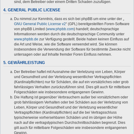
sind, dem Betreiber oder einem Dritten Schaden zuzufügen.
4. GENERAL PUBLIC LICENSE
Du nimmst zur Kenntnis, dass es sich bei phpBB um eine unter der „
GNU General Public License v2
“ (GPL) bereitgestellten Foren-Software
von phpBB Limited (
www.phpbb.com
) handelt; deutschsprachige
Informationen werden durch die deutschsprachige Community unter
www.phpbb.de
zur Verfügung gestellt. Beide haben keinen Einfluss auf
die Art und Weise, wie die Software verwendet wird. Sie können
insbesondere die Verwendung der Software für bestimmte Zwecke nicht
untersagen oder auf Inhalte fremder Foren Einfluss nehmen.
5. GEWÄHRLEISTUNG
Der Betreiber haftet mit Ausnahme der Verletzung von Leben, Körper
und Gesundheit und der Verletzung wesentlicher Vertragspflichten
(Kardinalpflichten) nur für Schäden, die auf ein vorsätzliches oder grob
fahrlässiges Verhalten zurückzuführen sind. Dies gilt auch für mittelbare
Folgeschäden wie insbesondere entgangenen Gewinn.
Die Haftung ist gegenüber Verbrauchern außer bei vorsätzlichem oder
grob fahrlässigem Verhalten oder bei Schäden aus der Verletzung von
Leben, Körper und Gesundheit und der Verletzung wesentlicher
Vertragspflichten (Kardinalpflichten) auf die bei Vertragsschluss
typischerweise vorhersehbaren Schäden und im übrigen der Höhe
nach auf die vertragstypischen Durchschnittsschäden begrenzt. Dies
gilt auch für mittelbare Folgeschäden wie insbesondere entgangenen
Gewinn.