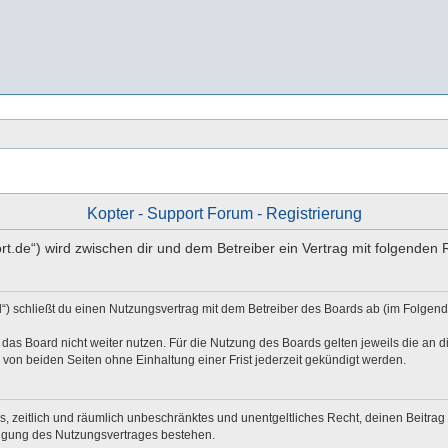
Kopter - Support Forum - Registrierung
port.de“) wird zwischen dir und dem Betreiber ein Vertrag mit folgende
d“) schließt du einen Nutzungsvertrag mit dem Betreiber des Boards ab (im Folgen
das Board nicht weiter nutzen. Für die Nutzung des Boards gelten jeweils die an di
von beiden Seiten ohne Einhaltung einer Frist jederzeit gekündigt werden.
hes, zeitlich und räumlich unbeschränktes und unentgeltliches Recht, deinen Beitr
digung des Nutzungsvertrages bestehen.