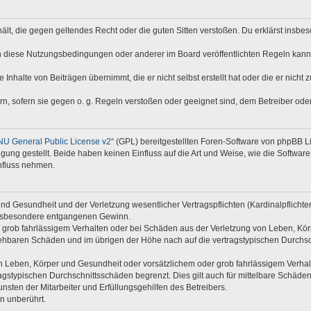
nthält, die gegen geltendes Recht oder die guten Sitten verstoßen. Du erklärst insb
n diese Nutzungsbedingungen oder anderer im Board veröffentlichten Regeln kann
 Inhalte von Beiträgen übernimmt, die er nicht selbst erstellt hat oder die er nich
rn, sofern sie gegen o. g. Regeln verstoßen oder geeignet sind, dem Betreiber od
U General Public License v2
“ (GPL) bereitgestellten Foren-Software von phpBB Li
ügung gestellt. Beide haben keinen Einfluss auf die Art und Weise, wie die Softwa
nfluss nehmen.
d Gesundheit und der Verletzung wesentlicher Vertragspflichten (Kardinalpflichten)
e insbesondere entgangenen Gewinn.
 grob fahrlässigem Verhalten oder bei Schäden aus der Verletzung von Leben, Kör
rsehbaren Schäden und im übrigen der Höhe nach auf die vertragstypischen Durchsc
 Leben, Körper und Gesundheit oder vorsätzlichem oder grob fahrlässigem Verhalte
gstypischen Durchschnittsschäden begrenzt. Dies gilt auch für mittelbare Schäd
sten der Mitarbeiter und Erfüllungsgehilfen des Betreibers.
n unberührt.