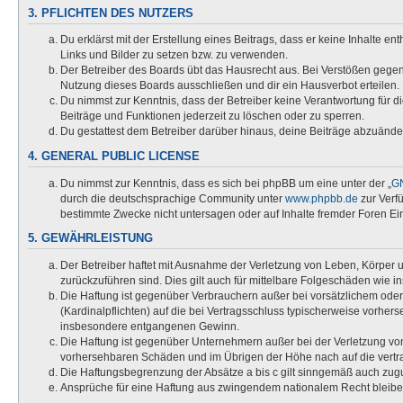
3. PFLICHTEN DES NUTZERS
Du erklärst mit der Erstellung eines Beitrags, dass er keine Inhalte e
Links und Bilder zu setzen bzw. zu verwenden.
Der Betreiber des Boards übt das Hausrecht aus. Bei Verstößen gege
Nutzung dieses Boards ausschließen und dir ein Hausverbot erteilen.
Du nimmst zur Kenntnis, dass der Betreiber keine Verantwortung für die
Beiträge und Funktionen jederzeit zu löschen oder zu sperren.
Du gestattest dem Betreiber darüber hinaus, deine Beiträge abzuände
4. GENERAL PUBLIC LICENSE
Du nimmst zur Kenntnis, dass es sich bei phpBB um eine unter der „
GN
durch die deutschsprachige Community unter
www.phpbb.de
zur Verf
bestimmte Zwecke nicht untersagen oder auf Inhalte fremder Foren Ei
5. GEWÄHRLEISTUNG
Der Betreiber haftet mit Ausnahme der Verletzung von Leben, Körper un
zurückzuführen sind. Dies gilt auch für mittelbare Folgeschäden wi
Die Haftung ist gegenüber Verbrauchern außer bei vorsätzlichem oder
(Kardinalpflichten) auf die bei Vertragsschluss typischerweise vorhe
insbesondere entgangenen Gewinn.
Die Haftung ist gegenüber Unternehmern außer bei der Verletzung von
vorhersehbaren Schäden und im Übrigen der Höhe nach auf die vertra
Die Haftungsbegrenzung der Absätze a bis c gilt sinngemäß auch zugun
Ansprüche für eine Haftung aus zwingendem nationalem Recht bleibe