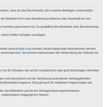
esondere, dass du das Recht besitzt, die in deinen Beiträgen verwendeten
 der Betreiber dich nach Abmahnung zeitweise oder dauerhaft von der
t zur Kenntnis genommen hat. Du gestattest dem Betreiber, dein Benutzerkonto,
er einem Dritten Schaden zuzufügen.
mited (
www.phpbb.com
) handelt; deutschsprachige Informationen werden
re verwendet wird. Sie können insbesondere die Verwendung der Software für
 nur für Schäden, die auf ein vorsätzliches oder grob fahrlässiges Verhalten
per und Gesundheit und der Verletzung wesentlicher Vertragspflichten
hnittsschäden begrenzt. Dies gilt auch für mittelbare Folgeschäden wie
n des Betreibers auf die bei Vertragsschluss typischerweise
en, insbesondere entgangenen Gewinn.