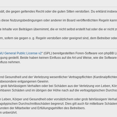
nthält, die gegen geltendes Recht oder die guten Sitten verstoßen. Du erklärst insb
n diese Nutzungsbedingungen oder anderer im Board veröffentlichten Regeln kann
 Inhalte von Beiträgen übernimmt, die er nicht selbst erstellt hat oder die er nich
rn, sofern sie gegen o. g. Regeln verstoßen oder geeignet sind, dem Betreiber od
U General Public License v2
“ (GPL) bereitgestellten Foren-Software von phpBB Li
ügung gestellt. Beide haben keinen Einfluss auf die Art und Weise, wie die Softwa
nfluss nehmen.
d Gesundheit und der Verletzung wesentlicher Vertragspflichten (Kardinalpflichten)
e insbesondere entgangenen Gewinn.
 grob fahrlässigem Verhalten oder bei Schäden aus der Verletzung von Leben, Kör
rsehbaren Schäden und im übrigen der Höhe nach auf die vertragstypischen Durchsc
 Leben, Körper und Gesundheit oder vorsätzlichem oder grob fahrlässigem Verhalte
gstypischen Durchschnittsschäden begrenzt. Dies gilt auch für mittelbare Schäd
sten der Mitarbeiter und Erfüllungsgehilfen des Betreibers.
n unberührt.