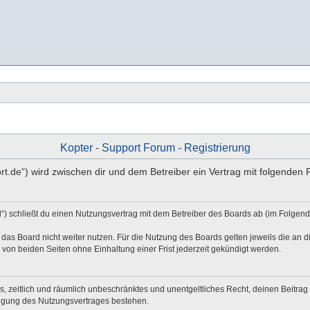
Kopter - Support Forum - Registrierung
port.de“) wird zwischen dir und dem Betreiber ein Vertrag mit folgende
d“) schließt du einen Nutzungsvertrag mit dem Betreiber des Boards ab (im Folgen
das Board nicht weiter nutzen. Für die Nutzung des Boards gelten jeweils die an di
von beiden Seiten ohne Einhaltung einer Frist jederzeit gekündigt werden.
hes, zeitlich und räumlich unbeschränktes und unentgeltliches Recht, deinen Beitr
digung des Nutzungsvertrages bestehen.