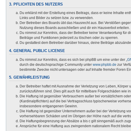
3. PFLICHTEN DES NUTZERS
Du erklärst mit der Erstellung eines Beitrags, dass er keine Inhalte e
Links und Bilder zu setzen bzw. zu verwenden.
Der Betreiber des Boards übt das Hausrecht aus. Bei Verstößen gege
Nutzung dieses Boards ausschließen und dir ein Hausverbot erteilen.
Du nimmst zur Kenntnis, dass der Betreiber keine Verantwortung für die
Beiträge und Funktionen jederzeit zu löschen oder zu sperren.
Du gestattest dem Betreiber darüber hinaus, deine Beiträge abzuände
4. GENERAL PUBLIC LICENSE
Du nimmst zur Kenntnis, dass es sich bei phpBB um eine unter der „
GN
durch die deutschsprachige Community unter
www.phpbb.de
zur Verf
bestimmte Zwecke nicht untersagen oder auf Inhalte fremder Foren Ei
5. GEWÄHRLEISTUNG
Der Betreiber haftet mit Ausnahme der Verletzung von Leben, Körper un
zurückzuführen sind. Dies gilt auch für mittelbare Folgeschäden wi
Die Haftung ist gegenüber Verbrauchern außer bei vorsätzlichem oder
(Kardinalpflichten) auf die bei Vertragsschluss typischerweise vorhe
insbesondere entgangenen Gewinn.
Die Haftung ist gegenüber Unternehmern außer bei der Verletzung von
vorhersehbaren Schäden und im Übrigen der Höhe nach auf die vertra
Die Haftungsbegrenzung der Absätze a bis c gilt sinngemäß auch zugun
Ansprüche für eine Haftung aus zwingendem nationalem Recht bleibe