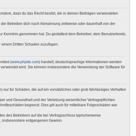
esondere, dass du das Recht besitzt, die in deinen Beiträgen verwendeten
 der Betreiber dich nach Abmahnung zeitweise oder dauerhaft von der
t zur Kenntnis genommen hat. Du gestattest dem Betreiber, dein Benutzerkonto,
er einem Dritten Schaden zuzufügen.
mited (
www.phpbb.com
) handelt; deutschsprachige Informationen werden
re verwendet wird. Sie können insbesondere die Verwendung der Software für
 nur für Schäden, die auf ein vorsätzliches oder grob fahrlässiges Verhalten
per und Gesundheit und der Verletzung wesentlicher Vertragspflichten
hnittsschäden begrenzt. Dies gilt auch für mittelbare Folgeschäden wie
n des Betreibers auf die bei Vertragsschluss typischerweise
en, insbesondere entgangenen Gewinn.