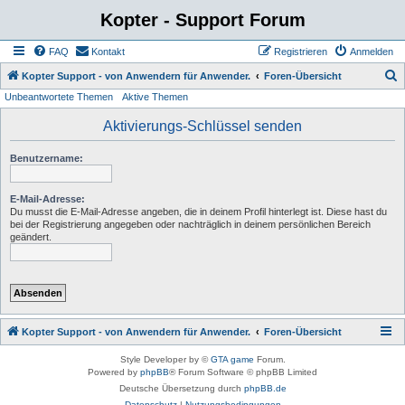
Kopter - Support Forum
FAQ
Kontakt
Registrieren
Anmelden
S
Kopter Support - von Anwendern für Anwender.
Foren-Übersicht
Unbeantwortete Themen
Aktive Themen
u
c
Aktivierungs-Schlüssel senden
h
Benutzername:
e
E-Mail-Adresse:
Du musst die E-Mail-Adresse angeben, die in deinem Profil hinterlegt ist. Diese hast du
bei der Registrierung angegeben oder nachträglich in deinem persönlichen Bereich
geändert.
Kopter Support - von Anwendern für Anwender.
Foren-Übersicht
Style Developer by ©
GTA game
Forum.
Powered by
phpBB
® Forum Software © phpBB Limited
Deutsche Übersetzung durch
phpBB.de
Datenschutz
|
Nutzungsbedingungen