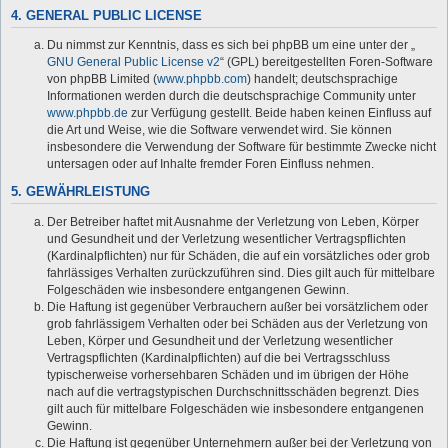
4. GENERAL PUBLIC LICENSE
Du nimmst zur Kenntnis, dass es sich bei phpBB um eine unter der „
GNU General Public License v2
“ (GPL) bereitgestellten Foren-Software
von phpBB Limited (
www.phpbb.com
) handelt; deutschsprachige
Informationen werden durch die deutschsprachige Community unter
www.phpbb.de
zur Verfügung gestellt. Beide haben keinen Einfluss auf
die Art und Weise, wie die Software verwendet wird. Sie können
insbesondere die Verwendung der Software für bestimmte Zwecke nicht
untersagen oder auf Inhalte fremder Foren Einfluss nehmen.
5. GEWÄHRLEISTUNG
Der Betreiber haftet mit Ausnahme der Verletzung von Leben, Körper
und Gesundheit und der Verletzung wesentlicher Vertragspflichten
(Kardinalpflichten) nur für Schäden, die auf ein vorsätzliches oder grob
fahrlässiges Verhalten zurückzuführen sind. Dies gilt auch für mittelbare
Folgeschäden wie insbesondere entgangenen Gewinn.
Die Haftung ist gegenüber Verbrauchern außer bei vorsätzlichem oder
grob fahrlässigem Verhalten oder bei Schäden aus der Verletzung von
Leben, Körper und Gesundheit und der Verletzung wesentlicher
Vertragspflichten (Kardinalpflichten) auf die bei Vertragsschluss
typischerweise vorhersehbaren Schäden und im übrigen der Höhe
nach auf die vertragstypischen Durchschnittsschäden begrenzt. Dies
gilt auch für mittelbare Folgeschäden wie insbesondere entgangenen
Gewinn.
Die Haftung ist gegenüber Unternehmern außer bei der Verletzung von