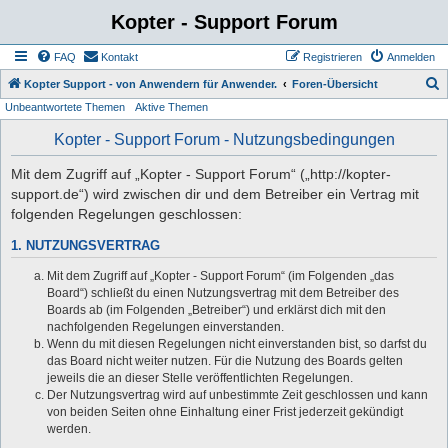
Kopter - Support Forum
FAQ
Kontakt
Registrieren
Anmelden
S
Kopter Support - von Anwendern für Anwender.
Foren-Übersicht
Unbeantwortete Themen
Aktive Themen
u
c
Kopter - Support Forum - Nutzungsbedingungen
h
Mit dem Zugriff auf „Kopter - Support Forum“ („http://kopter-
e
support.de“) wird zwischen dir und dem Betreiber ein Vertrag mit
folgenden Regelungen geschlossen:
1. NUTZUNGSVERTRAG
Mit dem Zugriff auf „Kopter - Support Forum“ (im Folgenden „das
Board“) schließt du einen Nutzungsvertrag mit dem Betreiber des
Boards ab (im Folgenden „Betreiber“) und erklärst dich mit den
nachfolgenden Regelungen einverstanden.
Wenn du mit diesen Regelungen nicht einverstanden bist, so darfst du
das Board nicht weiter nutzen. Für die Nutzung des Boards gelten
jeweils die an dieser Stelle veröffentlichten Regelungen.
Der Nutzungsvertrag wird auf unbestimmte Zeit geschlossen und kann
von beiden Seiten ohne Einhaltung einer Frist jederzeit gekündigt
werden.