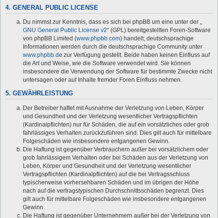
4. GENERAL PUBLIC LICENSE
Du nimmst zur Kenntnis, dass es sich bei phpBB um eine unter der „
GNU General Public License v2
“ (GPL) bereitgestellten Foren-Software
von phpBB Limited (
www.phpbb.com
) handelt; deutschsprachige
Informationen werden durch die deutschsprachige Community unter
www.phpbb.de
zur Verfügung gestellt. Beide haben keinen Einfluss auf
die Art und Weise, wie die Software verwendet wird. Sie können
insbesondere die Verwendung der Software für bestimmte Zwecke nicht
untersagen oder auf Inhalte fremder Foren Einfluss nehmen.
5. GEWÄHRLEISTUNG
Der Betreiber haftet mit Ausnahme der Verletzung von Leben, Körper
und Gesundheit und der Verletzung wesentlicher Vertragspflichten
(Kardinalpflichten) nur für Schäden, die auf ein vorsätzliches oder grob
fahrlässiges Verhalten zurückzuführen sind. Dies gilt auch für mittelbare
Folgeschäden wie insbesondere entgangenen Gewinn.
Die Haftung ist gegenüber Verbrauchern außer bei vorsätzlichem oder
grob fahrlässigem Verhalten oder bei Schäden aus der Verletzung von
Leben, Körper und Gesundheit und der Verletzung wesentlicher
Vertragspflichten (Kardinalpflichten) auf die bei Vertragsschluss
typischerweise vorhersehbaren Schäden und im übrigen der Höhe
nach auf die vertragstypischen Durchschnittsschäden begrenzt. Dies
gilt auch für mittelbare Folgeschäden wie insbesondere entgangenen
Gewinn.
Die Haftung ist gegenüber Unternehmern außer bei der Verletzung von