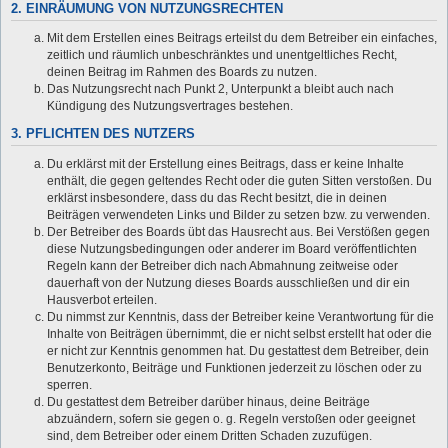
2. EINRÄUMUNG VON NUTZUNGSRECHTEN
Mit dem Erstellen eines Beitrags erteilst du dem Betreiber ein einfaches,
zeitlich und räumlich unbeschränktes und unentgeltliches Recht,
deinen Beitrag im Rahmen des Boards zu nutzen.
Das Nutzungsrecht nach Punkt 2, Unterpunkt a bleibt auch nach
Kündigung des Nutzungsvertrages bestehen.
3. PFLICHTEN DES NUTZERS
Du erklärst mit der Erstellung eines Beitrags, dass er keine Inhalte
enthält, die gegen geltendes Recht oder die guten Sitten verstoßen. Du
erklärst insbesondere, dass du das Recht besitzt, die in deinen
Beiträgen verwendeten Links und Bilder zu setzen bzw. zu verwenden.
Der Betreiber des Boards übt das Hausrecht aus. Bei Verstößen gegen
diese Nutzungsbedingungen oder anderer im Board veröffentlichten
Regeln kann der Betreiber dich nach Abmahnung zeitweise oder
dauerhaft von der Nutzung dieses Boards ausschließen und dir ein
Hausverbot erteilen.
Du nimmst zur Kenntnis, dass der Betreiber keine Verantwortung für die
Inhalte von Beiträgen übernimmt, die er nicht selbst erstellt hat oder die
er nicht zur Kenntnis genommen hat. Du gestattest dem Betreiber, dein
Benutzerkonto, Beiträge und Funktionen jederzeit zu löschen oder zu
sperren.
Du gestattest dem Betreiber darüber hinaus, deine Beiträge
abzuändern, sofern sie gegen o. g. Regeln verstoßen oder geeignet
sind, dem Betreiber oder einem Dritten Schaden zuzufügen.