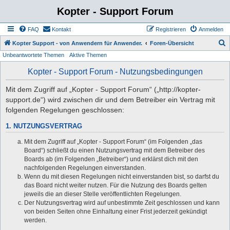
Kopter - Support Forum
FAQ
Kontakt
Registrieren
Anmelden
S
Kopter Support - von Anwendern für Anwender.
Foren-Übersicht
Unbeantwortete Themen
Aktive Themen
u
c
Kopter - Support Forum - Nutzungsbedingungen
h
Mit dem Zugriff auf „Kopter - Support Forum“ („http://kopter-
e
support.de“) wird zwischen dir und dem Betreiber ein Vertrag mit
folgenden Regelungen geschlossen:
1. NUTZUNGSVERTRAG
Mit dem Zugriff auf „Kopter - Support Forum“ (im Folgenden „das
Board“) schließt du einen Nutzungsvertrag mit dem Betreiber des
Boards ab (im Folgenden „Betreiber“) und erklärst dich mit den
nachfolgenden Regelungen einverstanden.
Wenn du mit diesen Regelungen nicht einverstanden bist, so darfst du
das Board nicht weiter nutzen. Für die Nutzung des Boards gelten
jeweils die an dieser Stelle veröffentlichten Regelungen.
Der Nutzungsvertrag wird auf unbestimmte Zeit geschlossen und kann
von beiden Seiten ohne Einhaltung einer Frist jederzeit gekündigt
werden.