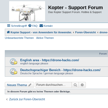
Kopter - Support Forum
Das Kopter Support Forum. Hotline & Support
Schnellzugriff
FAQ
Kontakt
Kopter Support - von Anwendern für Anwender.
Foren-Übersicht
drone-
Unbeantwortete Themen
Aktive Themen
Forum
English area - https://drone-hacks.com/
english language please
Deutschsprachiger Bereich - https://drone-hacks.com/
Deutsche Sprache / german language please
Suche
Erweiterte Such
Neues Thema
In diesem Forum gibt es keine Themen oder Beiträge.
Zurück zur Foren-Übersicht