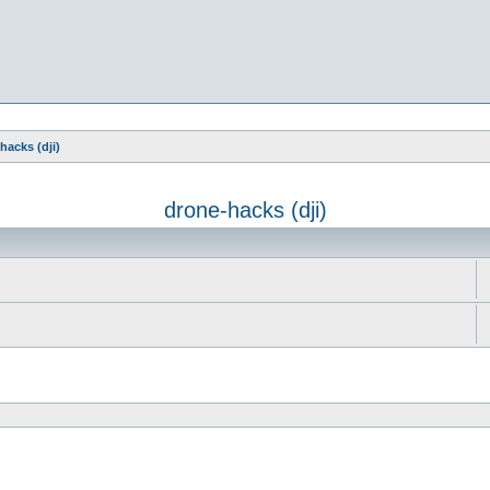
hacks (dji)
drone-hacks (dji)
e