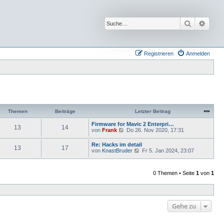
Suche
Erwei
Registrieren
Anmelden
Themen
Beiträge
Letzter Beitrag
Firmware for Mavic 2 Enterpri…
13
14
N
von
Frank
Do 26. Nov 2020, 17:31
e
u
Re: Hacks im detail
13
17
e
N
von
KnastBruder
Fr 5. Jan 2024, 23:07
s
e
t
u
e
e
r
0 Themen • Seite
1
von
1
s
B
t
e
e
i
r
t
B
r
e
Gehe zu
a
i
g
t
r