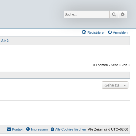
Suche
Erwei
Registrieren
Anmelden
 Air 2
0 Themen • Seite
1
von
1
Gehe zu
Kontakt
Impressum
Alle Cookies löschen
Alle Zeiten sind
UTC+02:00