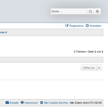
Suche
Erwei
Registrieren
Anmelden
tom 4
0 Themen • Seite
1
von
1
Gehe zu
Kontakt
Impressum
Alle Cookies löschen
Alle Zeiten sind
UTC+02:00