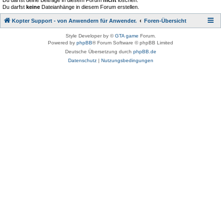
Du darfst deine Beiträge in diesem Forum
nicht
löschen.
Du darfst
keine
Dateianhänge in diesem Forum erstellen.
Kopter Support - von Anwendern für Anwender.
Foren-Übersicht
Style Developer by ©
GTA game
Forum.
Powered by
phpBB
® Forum Software © phpBB Limited
Deutsche Übersetzung durch
phpBB.de
Datenschutz
|
Nutzungsbedingungen