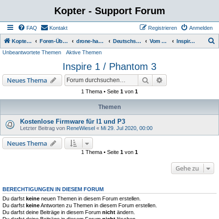
Kopter - Support Forum
FAQ
Kontakt
Registrieren
Anmelden
S
Kopter Support - von Anwendern für Anwender.
Foren-Übersicht
drone-hacks (dji)
Deutschsprachiger Bereich - https://drone-hacks.com/
Vom Kopter Model abhängig
Inspire 1 / Phantom 3
Unbeantwortete Themen
Aktive Themen
u
Inspire 1 / Phantom 3
c
h
Suche
Erweiterte Suche
Neues Thema
e
1 Thema • Seite
1
von
1
Themen
Kostenlose Firmware für I1 und P3
Letzter Beitrag von
ReneWiesel
«
Mi 29. Jul 2020, 00:00
Neues Thema
1 Thema • Seite
1
von
1
Gehe zu
BERECHTIGUNGEN IN DIESEM FORUM
Du darfst
keine
neuen Themen in diesem Forum erstellen.
Du darfst
keine
Antworten zu Themen in diesem Forum erstellen.
Du darfst deine Beiträge in diesem Forum
nicht
ändern.