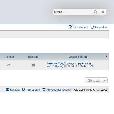
Suche
Erwei
Registrieren
Anmelden
Themen
Beiträge
Letzter Beitrag
Каталог БудПоради - зручний д…
24
68
N
von
Phillipnug
Sa 4. Jul 2026, 18:39
e
u
e
s
Gehe zu
t
e
r
Kontakt
Impressum
Alle Cookies löschen
Alle Zeiten sind
UTC+02:00
B
e
i
t
r
a
g