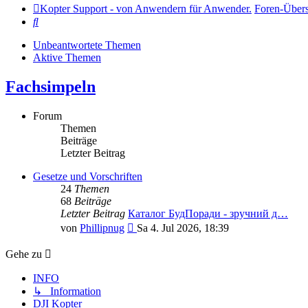
Kopter Support - von Anwendern für Anwender.
Foren-Übers
Suche
Unbeantwortete Themen
Aktive Themen
Fachsimpeln
Forum
Themen
Beiträge
Letzter Beitrag
Gesetze und Vorschriften
24
Themen
68
Beiträge
Letzter Beitrag
Каталог БудПоради - зручний д…
Neuester
von
Phillipnug
Sa 4. Jul 2026, 18:39
Beitrag
Gehe zu
INFO
↳ Information
DJI Kopter