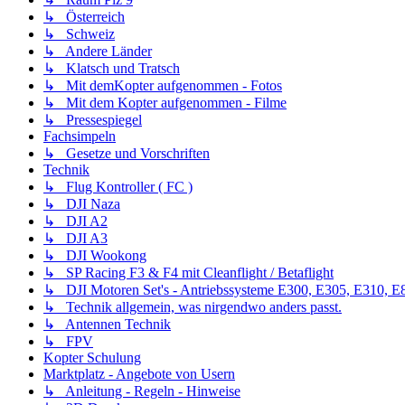
↳ Österreich
↳ Schweiz
↳ Andere Länder
↳ Klatsch und Tratsch
↳ Mit demKopter aufgenommen - Fotos
↳ Mit dem Kopter aufgenommen - Filme
↳ Pressespiegel
Fachsimpeln
↳ Gesetze und Vorschriften
Technik
↳ Flug Kontroller ( FC )
↳ DJI Naza
↳ DJI A2
↳ DJI A3
↳ DJI Wookong
↳ SP Racing F3 & F4 mit Cleanflight / Betaflight
↳ DJI Motoren Set's - Antriebssysteme E300, E305, E310, E8
↳ Technik allgemein, was nirgendwo anders passt.
↳ Antennen Technik
↳ FPV
Kopter Schulung
Marktplatz - Angebote von Usern
↳ Anleitung - Regeln - Hinweise