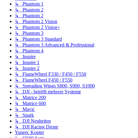
↳ Phantom 1
↳ Phantom 2
↳ Phantom 2
↳ Phantom 2 Vision
↳ Phantom 2 Vision+
↳ Phantom 3
↳ Phantom 3 Standard
↳ Phantom 3 Advanced & Professional
↳ Phantom 4
↳ Inspire
↳ Inspire 1
↳ Inspire 2
↳ FlameWheel F330 / F450 / F550
↳ FlameWheel F450 / F550
↳ Spreading Wings S800, S900, S1000
↳ DJI - betrifft mehrere Systeme
↳ Matrice 200
↳ Matrice 600
↳ Mavic
↳ Spark
↳ DJI Neuheiten
↳ DJI Racing Drone
Yuneec Kopter