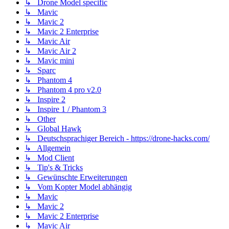
↳ Drone Model specific
↳ Mavic
↳ Mavic 2
↳ Mavic 2 Enterprise
↳ Mavic Air
↳ Mavic Air 2
↳ Mavic mini
↳ Sparc
↳ Phantom 4
↳ Phantom 4 pro v2.0
↳ Inspire 2
↳ Inspire 1 / Phantom 3
↳ Other
↳ Global Hawk
↳ Deutschsprachiger Bereich - https://drone-hacks.com/
↳ Allgemein
↳ Mod Client
↳ Tip's & Tricks
↳ Gewünschte Erweiterungen
↳ Vom Kopter Model abhängig
↳ Mavic
↳ Mavic 2
↳ Mavic 2 Enterprise
↳ Mavic Air