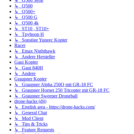
↳ Q500 Serie
↳ Q500
↳ Q500+
↳ Q500 G
↳ Q500 4k
↳ ST10 , ST10+
↳ Tpyhoon H
↳ Sonstige Yuneec Kopter
Racer
↳ Emax Nighthawk
↳ Andere Hersteller
Gaui Kopter
↳ Gaui 840H
↳ Andere
Graupner Kopter
↳ Graupner Alpha 250Q mit GR-18 FC
↳ Graupner Hornet 250 Tricopter mit GR-18 FC
↳ Graupner Sweeper Droneball
drone-hacks (dji)
↳ English area - https://drone-hacks.com/
↳ General Chat
↳ Mod Client
↳ Tips & Tricks
↳ Feature Requests