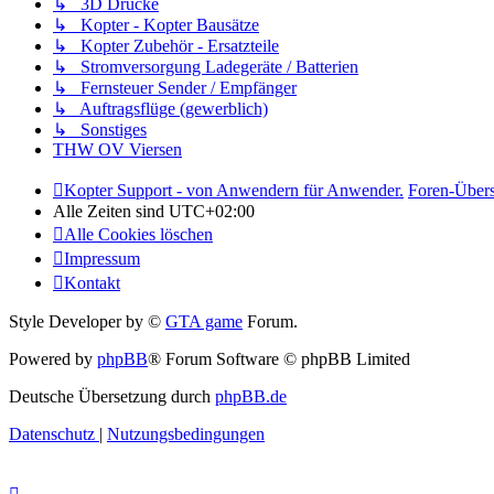
↳ 3D Drucke
↳ Kopter - Kopter Bausätze
↳ Kopter Zubehör - Ersatzteile
↳ Stromversorgung Ladegeräte / Batterien
↳ Fernsteuer Sender / Empfänger
↳ Auftragsflüge (gewerblich)
↳ Sonstiges
THW OV Viersen
Kopter Support - von Anwendern für Anwender.
Foren-Übers
Alle Zeiten sind
UTC+02:00
Alle Cookies löschen
Impressum
Kontakt
Style Developer by ©
GTA game
Forum.
Powered by
phpBB
® Forum Software © phpBB Limited
Deutsche Übersetzung durch
phpBB.de
Datenschutz
|
Nutzungsbedingungen