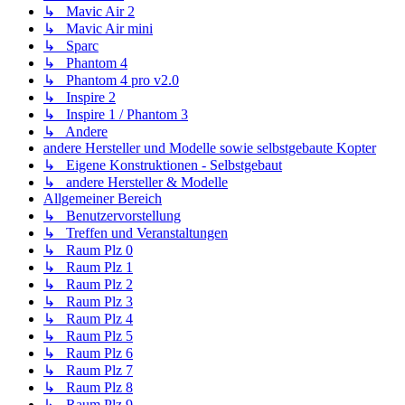
↳ Mavic Air 2
↳ Mavic Air mini
↳ Sparc
↳ Phantom 4
↳ Phantom 4 pro v2.0
↳ Inspire 2
↳ Inspire 1 / Phantom 3
↳ Andere
andere Hersteller und Modelle sowie selbstgebaute Kopter
↳ Eigene Konstruktionen - Selbstgebaut
↳ andere Hersteller & Modelle
Allgemeiner Bereich
↳ Benutzervorstellung
↳ Treffen und Veranstaltungen
↳ Raum Plz 0
↳ Raum Plz 1
↳ Raum Plz 2
↳ Raum Plz 3
↳ Raum Plz 4
↳ Raum Plz 5
↳ Raum Plz 6
↳ Raum Plz 7
↳ Raum Plz 8
↳ Raum Plz 9