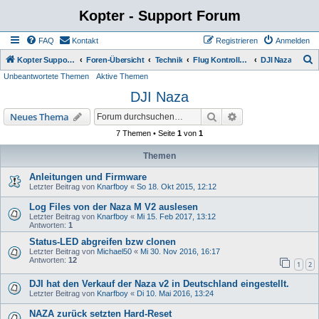
Kopter - Support Forum
FAQ
Kontakt
Registrieren
Anmelden
S
Kopter Support - von Anwendern für Anwender.
Foren-Übersicht
Technik
Flug Kontroller ( FC )
DJI Naza
Unbeantwortete Themen
Aktive Themen
u
DJI Naza
c
h
Suche
Erweiterte Suche
Neues Thema
e
7 Themen • Seite
1
von
1
Themen
Anleitungen und Firmware
Letzter Beitrag von
Knarfboy
«
So 18. Okt 2015, 12:12
Log Files von der Naza M V2 auslesen
Letzter Beitrag von
Knarfboy
«
Mi 15. Feb 2017, 13:12
Antworten:
1
Status-LED abgreifen bzw clonen
Letzter Beitrag von
Michael50
«
Mi 30. Nov 2016, 16:17
Antworten:
12
1
2
DJI hat den Verkauf der Naza v2 in Deutschland eingestellt.
Letzter Beitrag von
Knarfboy
«
Di 10. Mai 2016, 13:24
NAZA zurück setzten Hard-Reset