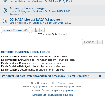
Letzter Beitrag von
Knarfboy
«
Do 26. Nov 2015, 20:49
Aufwärmphase zu lange?
Letzter Beitrag von
Knarfboy
«
Sa 7. Nov 2015, 23:09
Antworten:
1
DJI N​AZA Lite auf NAZA V2 updaten.
Letzter Beitrag von
Knarfboy
«
So 18. Okt 2015, 12:19
Neues Thema
7 Themen • Seite
1
von
1
Gehe zu
BERECHTIGUNGEN IN DIESEM FORUM
Du darfst
keine
neuen Themen in diesem Forum erstellen.
Du darfst
keine
Antworten zu Themen in diesem Forum erstellen.
Du darfst deine Beiträge in diesem Forum
nicht
ändern.
Du darfst deine Beiträge in diesem Forum
nicht
löschen.
Du darfst
keine
Dateianhänge in diesem Forum erstellen.
Kopter Support - von Anwendern für Anwender.
Foren-Übersicht
Style Developer by ©
GTA game
Forum.
Powered by
phpBB
® Forum Software © phpBB Limited
Deutsche Übersetzung durch
phpBB.de
Datenschutz
|
Nutzungsbedingungen