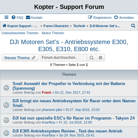
Kopter - Support Forum
FAQ
Kontakt
Registrieren
Anmelden
S
Kopter Support - von Anwendern für Anwender.
Foren-Übersicht
Technik
DJI Motoren Set's - Antriebssysteme E300, E305, E310, E800 etc.
Unbeantwortete Themen
Aktive Themen
u
DJI Motoren Set's - Antriebssysteme E300,
c
E305, E310, E800 etc.
h
e
Suche
Erweiterte Suche
Neues Thema
8 Themen • Seite
1
von
1
Themen
Snail Auswahl der Propeller in Verbindung mit der Batterie
(Spannung)
Letzter Beitrag von
Frank
«
Do 21. Dez 2017, 17:41
DJI bringt ein neues Antriebssystem für Racer unter dem Namen
Snail.
Letzter Beitrag von
phantom-pilot
«
Di 27. Sep 2016, 13:03
DJI hat nun spezielle ESC's für Racer im Programm - Takyon Z4
Letzter Beitrag von
Knarfboy
«
Fr 22. Jul 2016, 12:09
DJI E305 Antriebssystem Review , Test des neuen Antrieb
Letzter Beitrag von
Knarfboy
«
So 29. Nov 2015, 19:41