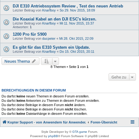
DJI E310 Antriebssystem Review , Test des neuen Antrieb
Letzter Beitrag von
Knarfboy
«
So 29. Nov 2015, 18:09
Die Koaxial Kabel an den DJI ESC's kürzen.
Letzter Beitrag von
Knarfboy
«
Mi 11. Nov 2015, 15:37
Antworten:
1
1200 Pro für S900
Letzter Beitrag von
ducpeter
«
Mi 28. Okt 2015, 22:09
Es gibt für das E310 System ein Update.
Letzter Beitrag von
Knarfboy
«
Do 15. Okt 2015, 20:11
Neues Thema
8 Themen • Seite
1
von
1
Gehe zu
BERECHTIGUNGEN IN DIESEM FORUM
Du darfst
keine
neuen Themen in diesem Forum erstellen.
Du darfst
keine
Antworten zu Themen in diesem Forum erstellen.
Du darfst deine Beiträge in diesem Forum
nicht
ändern.
Du darfst deine Beiträge in diesem Forum
nicht
löschen.
Du darfst
keine
Dateianhänge in diesem Forum erstellen.
Kopter Support - von Anwendern für Anwender.
Foren-Übersicht
Style Developer by ©
GTA game
Forum.
Powered by
phpBB
® Forum Software © phpBB Limited