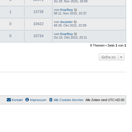
So 29. Nov 2015, 18:09
von
Knarfboy
1
13726
Mi 11. Nov 2015, 15:37
von
ducpeter
0
10422
Mi 28. Okt 2015, 22:09
von
Knarfboy
0
10734
Do 15. Okt 2015, 20:11
8 Themen • Seite
1
von
1
Gehe zu
Kontakt
Impressum
Alle Cookies löschen
Alle Zeiten sind
UTC+02:00