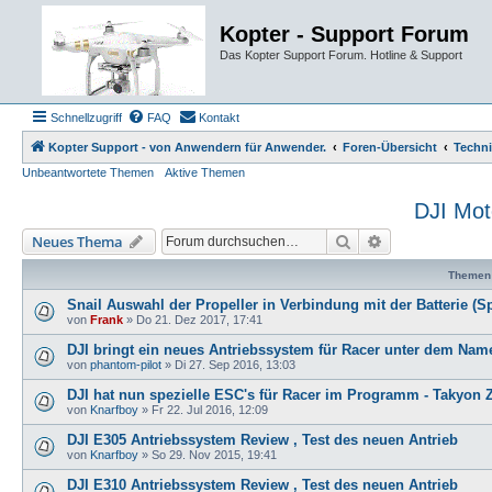
Kopter - Support Forum
Das Kopter Support Forum. Hotline & Support
Schnellzugriff
FAQ
Kontakt
Kopter Support - von Anwendern für Anwender.
Foren-Übersicht
Techn
Unbeantwortete Themen
Aktive Themen
DJI Mot
Suche
Erweiterte Such
Neues Thema
Themen
Snail Auswahl der Propeller in Verbindung mit der Batterie (
von
Frank
»
Do 21. Dez 2017, 17:41
DJI bringt ein neues Antriebssystem für Racer unter dem Nam
von
phantom-pilot
»
Di 27. Sep 2016, 13:03
DJI hat nun spezielle ESC's für Racer im Programm - Takyon 
von
Knarfboy
»
Fr 22. Jul 2016, 12:09
DJI E305 Antriebssystem Review , Test des neuen Antrieb
von
Knarfboy
»
So 29. Nov 2015, 19:41
DJI E310 Antriebssystem Review , Test des neuen Antrieb