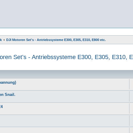
ik
DJI Motoren Set's - Antriebssysteme E300, E305, E310, E800 etc.
oren Set's - Antriebssysteme E300, E305, E310, E
e
Spannung)
en Snail.
Z4