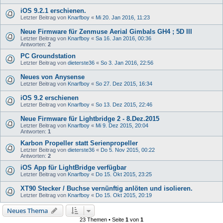
iOS 9.2.1 erschienen.
Letzter Beitrag von
Knarfboy
«
Mi 20. Jan 2016, 11:23
Neue Firmware für Zenmuse Aerial Gimbals GH4 ; 5D III
Letzter Beitrag von
Knarfboy
«
Sa 16. Jan 2016, 00:36
Antworten:
2
PC Groundstation
Letzter Beitrag von
dieterste36
«
So 3. Jan 2016, 22:56
Neues von Anysense
Letzter Beitrag von
Knarfboy
«
So 27. Dez 2015, 16:34
iOS 9.2 erschienen
Letzter Beitrag von
Knarfboy
«
So 13. Dez 2015, 22:46
Neue Firmware für Lightbridge 2 - 8.Dez.2015
Letzter Beitrag von
Knarfboy
«
Mi 9. Dez 2015, 20:04
Antworten:
1
Karbon Propeller statt Serienpropeller
Letzter Beitrag von
dieterste36
«
Do 5. Nov 2015, 00:22
Antworten:
2
iOS App für LightBridge verfügbar
Letzter Beitrag von
Knarfboy
«
Do 15. Okt 2015, 23:25
XT90 Stecker / Buchse vernünftig anlöten und isolieren.
Letzter Beitrag von
Knarfboy
«
Do 15. Okt 2015, 20:19
Neues Thema
23 Themen • Seite
1
von
1