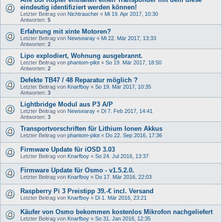
eindeutig identifiziert werden können!
Letzter Beitrag von
Nichtraucher
«
Mi 19. Apr 2017, 10:30
Antworten:
5
Erfahrung mit xinte Motoren?
Letzter Beitrag von
Newsearay
«
Mi 22. Mär 2017, 13:33
Antworten:
2
Lipo explodiert, Wohnung ausgebrannt.
Letzter Beitrag von
phantom-pilot
«
So 19. Mär 2017, 18:50
Antworten:
2
Defekte TB47 / 48 Reparatur möglich ?
Letzter Beitrag von
Knarfboy
«
So 19. Mär 2017, 10:35
Antworten:
3
Lightbridge Modul aus P3 A/P
Letzter Beitrag von
Newsearay
«
Di 7. Feb 2017, 14:41
Antworten:
3
Transportvorschriften für Lithium Ionen Akkus
Letzter Beitrag von
phantom-pilot
«
Do 22. Sep 2016, 17:36
Firmware Update für iOSD 3.03
Letzter Beitrag von
Knarfboy
«
So 24. Jul 2016, 13:37
Firmware Update für Osmo - v1.5.2.0.
Letzter Beitrag von
Knarfboy
«
Do 17. Mär 2016, 22:03
Raspberry Pi 3 Preistipp 39.-€ incl. Versand
Letzter Beitrag von
Knarfboy
«
Di 1. Mär 2016, 23:21
Käufer von Osmo bekommen kostenlos Mikrofon nachgeliefert
Letzter Beitrag von
Knarfboy
«
So 31. Jan 2016, 12:35