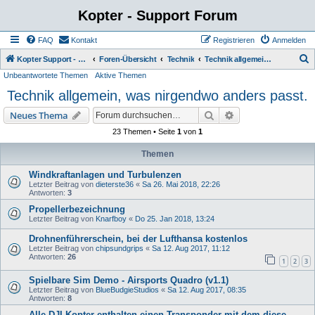
Kopter - Support Forum
FAQ
Kontakt
Registrieren
Anmelden
S
Kopter Support - von Anwendern für Anwender.
Foren-Übersicht
Technik
Technik allgemein, was nirgendwo anders passt.
Unbeantwortete Themen
Aktive Themen
u
Technik allgemein, was nirgendwo anders passt.
c
h
Suche
Erweiterte Suche
Neues Thema
e
23 Themen • Seite
1
von
1
Themen
Windkraftanlagen und Turbulenzen
Letzter Beitrag von
dieterste36
«
Sa 26. Mai 2018, 22:26
Antworten:
3
Propellerbezeichnung
Letzter Beitrag von
Knarfboy
«
Do 25. Jan 2018, 13:24
Drohnenführerschein, bei der Lufthansa kostenlos
Letzter Beitrag von
chipsundgrips
«
Sa 12. Aug 2017, 11:12
Antworten:
26
1
2
3
Spielbare Sim Demo - Airsports Quadro (v1.1)
Letzter Beitrag von
BlueBudgieStudios
«
Sa 12. Aug 2017, 08:35
Antworten:
8
Alle DJI Kopter enthalten einen Transponder mit dem diese