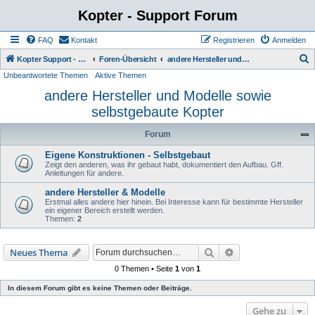
Kopter - Support Forum
FAQ
Kontakt
Registrieren
Anmelden
S
Kopter Support - von Anwendern für Anwender.
Foren-Übersicht
andere Hersteller und Modelle sowie selbstgebaute Kopter
Unbeantwortete Themen
Aktive Themen
u
andere Hersteller und Modelle sowie
c
selbstgebaute Kopter
h
e
Forum
Eigene Konstruktionen - Selbstgebaut
Zeigt den anderen, was ihr gebaut habt, dokumentiert den Aufbau. Gff.
Anleitungen für andere.
andere Hersteller & Modelle
Erstmal alles andere hier hinein. Bei Interesse kann für bestimmte Hersteller
ein eigener Bereich erstellt werden.
Themen:
2
Suche
Erweiterte Suche
Neues Thema
0 Themen • Seite
1
von
1
In diesem Forum gibt es keine Themen oder Beiträge.
Gehe zu