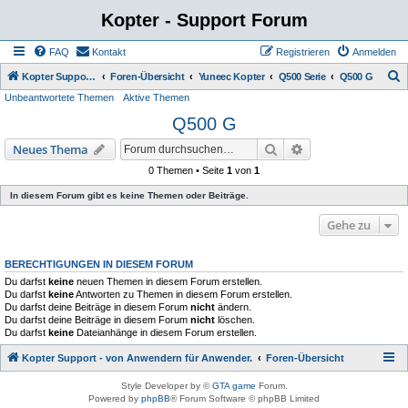
Kopter - Support Forum
FAQ
Kontakt
Registrieren
Anmelden
S
Kopter Support - von Anwendern für Anwender.
Foren-Übersicht
Yuneec Kopter
Q500 Serie
Q500 G
Unbeantwortete Themen
Aktive Themen
u
Q500 G
c
h
Suche
Erweiterte Suche
Neues Thema
e
0 Themen • Seite
1
von
1
In diesem Forum gibt es keine Themen oder Beiträge.
Gehe zu
BERECHTIGUNGEN IN DIESEM FORUM
Du darfst
keine
neuen Themen in diesem Forum erstellen.
Du darfst
keine
Antworten zu Themen in diesem Forum erstellen.
Du darfst deine Beiträge in diesem Forum
nicht
ändern.
Du darfst deine Beiträge in diesem Forum
nicht
löschen.
Du darfst
keine
Dateianhänge in diesem Forum erstellen.
Kopter Support - von Anwendern für Anwender.
Foren-Übersicht
Style Developer by ©
GTA game
Forum.
Powered by
phpBB
® Forum Software © phpBB Limited