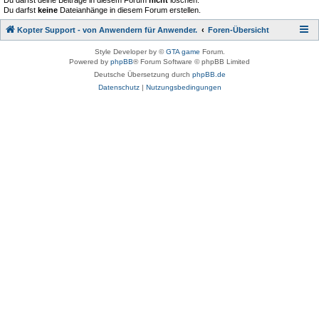
Du darfst deine Beiträge in diesem Forum
nicht
löschen.
Du darfst
keine
Dateianhänge in diesem Forum erstellen.
Kopter Support - von Anwendern für Anwender.
Foren-Übersicht
Style Developer by ©
GTA game
Forum.
Powered by
phpBB
® Forum Software © phpBB Limited
Deutsche Übersetzung durch
phpBB.de
Datenschutz
|
Nutzungsbedingungen