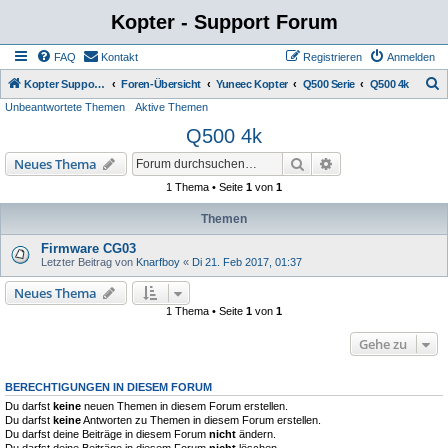
Kopter - Support Forum
FAQ
Kontakt
Registrieren
Anmelden
S
Kopter Support - von Anwendern für Anwender.
Foren-Übersicht
Yuneec Kopter
Q500 Serie
Q500 4k
Unbeantwortete Themen
Aktive Themen
u
Q500 4k
c
h
Suche
Erweiterte Suche
Neues Thema
e
1 Thema • Seite
1
von
1
Themen
Firmware CG03
Letzter Beitrag von
Knarfboy
«
Di 21. Feb 2017, 01:37
Neues Thema
1 Thema • Seite
1
von
1
Gehe zu
BERECHTIGUNGEN IN DIESEM FORUM
Du darfst
keine
neuen Themen in diesem Forum erstellen.
Du darfst
keine
Antworten zu Themen in diesem Forum erstellen.
Du darfst deine Beiträge in diesem Forum
nicht
ändern.