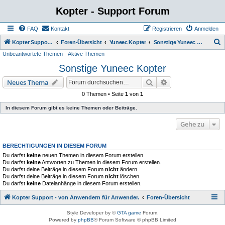
Kopter - Support Forum
FAQ
Kontakt
Registrieren
Anmelden
S
Kopter Support - von Anwendern für Anwender.
Foren-Übersicht
Yuneec Kopter
Sonstige Yuneec Kopter
Unbeantwortete Themen
Aktive Themen
u
Sonstige Yuneec Kopter
c
h
Suche
Erweiterte Suche
Neues Thema
e
0 Themen • Seite
1
von
1
In diesem Forum gibt es keine Themen oder Beiträge.
Gehe zu
BERECHTIGUNGEN IN DIESEM FORUM
Du darfst
keine
neuen Themen in diesem Forum erstellen.
Du darfst
keine
Antworten zu Themen in diesem Forum erstellen.
Du darfst deine Beiträge in diesem Forum
nicht
ändern.
Du darfst deine Beiträge in diesem Forum
nicht
löschen.
Du darfst
keine
Dateianhänge in diesem Forum erstellen.
Kopter Support - von Anwendern für Anwender.
Foren-Übersicht
Style Developer by ©
GTA game
Forum.
Powered by
phpBB
® Forum Software © phpBB Limited