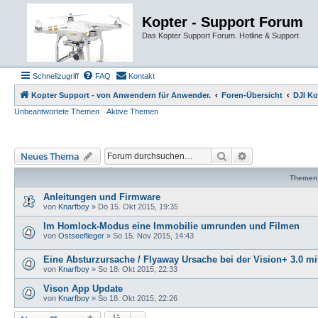
Kopter - Support Forum
Das Kopter Support Forum. Hotline & Support
Schnellzugriff
FAQ
Kontakt
Kopter Support - von Anwendern für Anwender.
Foren-Übersicht
DJI Ko
Unbeantwortete Themen
Aktive Themen
Suche
Erweiterte Such
Neues Thema
Themen
Anleitungen und Firmware
von
Knarfboy
»
Do 15. Okt 2015, 19:35
Im Homlock-Modus eine Immobilie umrunden und Filmen
von
Ostseeflieger
»
So 15. Nov 2015, 14:43
Eine Absturzursache / Flyaway Ursache bei der Vision+ 3.0 mi
von
Knarfboy
»
So 18. Okt 2015, 22:33
Vison App Update
von
Knarfboy
»
So 18. Okt 2015, 22:26