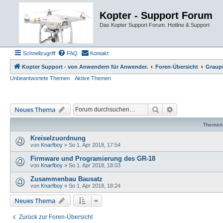
Kopter - Support Forum
Das Kopter Support Forum. Hotline & Support
Schnellzugriff
FAQ
Kontakt
Kopter Support - von Anwendern für Anwender.
Foren-Übersicht
Graup
Unbeantwortete Themen
Aktive Themen
Suche
Erweiterte Such
Neues Thema
Themen
Kreiselzuordnung
von
Knarfboy
»
So 1. Apr 2018, 17:54
Firmware und Programierung des GR-18
von
Knarfboy
»
So 1. Apr 2018, 18:03
Zusammenbau Bausatz
von
Knarfboy
»
So 1. Apr 2018, 18:24
Neues Thema
Zurück zur Foren-Übersicht