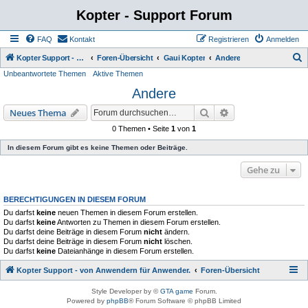
Kopter - Support Forum
FAQ
Kontakt
Registrieren
Anmelden
S
Kopter Support - von Anwendern für Anwender.
Foren-Übersicht
Gaui Kopter
Andere
Unbeantwortete Themen
Aktive Themen
u
Andere
c
h
Suche
Erweiterte Suche
Neues Thema
e
0 Themen • Seite
1
von
1
In diesem Forum gibt es keine Themen oder Beiträge.
Gehe zu
BERECHTIGUNGEN IN DIESEM FORUM
Du darfst
keine
neuen Themen in diesem Forum erstellen.
Du darfst
keine
Antworten zu Themen in diesem Forum erstellen.
Du darfst deine Beiträge in diesem Forum
nicht
ändern.
Du darfst deine Beiträge in diesem Forum
nicht
löschen.
Du darfst
keine
Dateianhänge in diesem Forum erstellen.
Kopter Support - von Anwendern für Anwender.
Foren-Übersicht
Style Developer by ©
GTA game
Forum.
Powered by
phpBB
® Forum Software © phpBB Limited