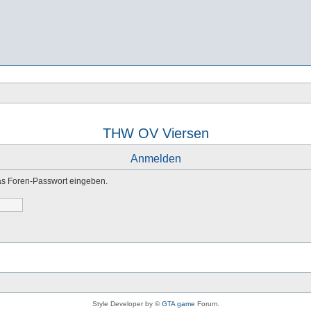
THW OV Viersen
Anmelden
as Foren-Passwort eingeben.
Style Developer by ©
GTA game
Forum.