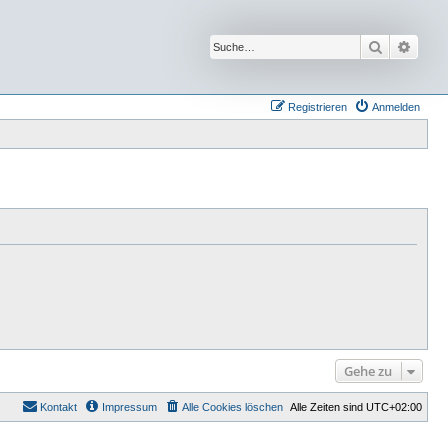
Suche
Erwei
Registrieren
Anmelden
Gehe zu
Kontakt
Impressum
Alle Cookies löschen
Alle Zeiten sind
UTC+02:00