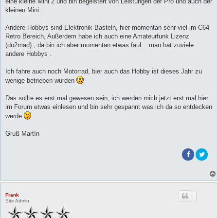
eine kleine Mini 2 und bin begeistert von Leistungen der Pro und auch der
kleinen Mini .
Andere Hobbys sind Elektronik Basteln, hier momentan sehr viel im C64
Retro Bereich, Außerdem habe ich auch eine Amateurfunk Lizenz
(do2mad) , da bin ich aber momentan etwas faul .. man hat zuviele
andere Hobbys .
Ich fahre auch noch Motorrad, bier auch das Hobby ist dieses Jahr zu
wenige betrieben wurden
Das sollte es erst mal gewesen sein, ich werden mich jetzt erst mal hier
im Forum etwas einlesen und bin sehr gespannt was ich da so entdecken
werde
Gruß Martín
Frank
Site Admin