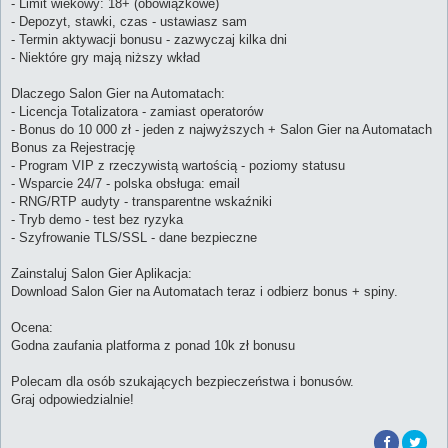
- Limit wiekowy: 18+ (obowiązkowe)
- Depozyt, stawki, czas - ustawiasz sam
- Termin aktywacji bonusu - zazwyczaj kilka dni
- Niektóre gry mają niższy wkład
Dlaczego Salon Gier na Automatach:
- Licencja Totalizatora - zamiast operatorów
- Bonus do 10 000 zł - jeden z najwyższych + Salon Gier na Automatach
Bonus za Rejestrację
- Program VIP z rzeczywistą wartością - poziomy statusu
- Wsparcie 24/7 - polska obsługa: email
- RNG/RTP audyty - transparentne wskaźniki
- Tryb demo - test bez ryzyka
- Szyfrowanie TLS/SSL - dane bezpieczne
Zainstaluj Salon Gier Aplikacja:
Download Salon Gier na Automatach teraz i odbierz bonus + spiny.
Ocena:
Godna zaufania platforma z ponad 10k zł bonusu
Polecam dla osób szukających bezpieczeństwa i bonusów.
Graj odpowiedzialnie!