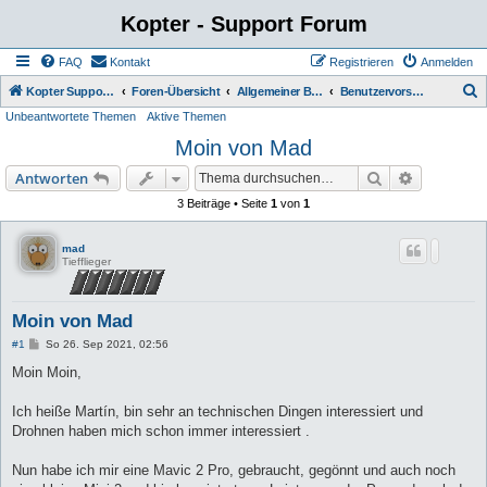
Kopter - Support Forum
FAQ
Kontakt
Registrieren
Anmelden
S
Kopter Support - von Anwendern für Anwender.
Foren-Übersicht
Allgemeiner Bereich
Benutzervorstellung
Unbeantwortete Themen
Aktive Themen
u
Moin von Mad
c
h
Suche
Erweiterte
Antworten
e
3 Beiträge • Seite
1
von
1
mad
Tiefflieger
Moin von Mad
B
#1
So 26. Sep 2021, 02:56
e
i
Moin Moin,
t
r
a
Ich heiße Martín, bin sehr an technischen Dingen interessiert und
g
Drohnen haben mich schon immer interessiert .
Nun habe ich mir eine Mavic 2 Pro, gebraucht, gegönnt und auch noch