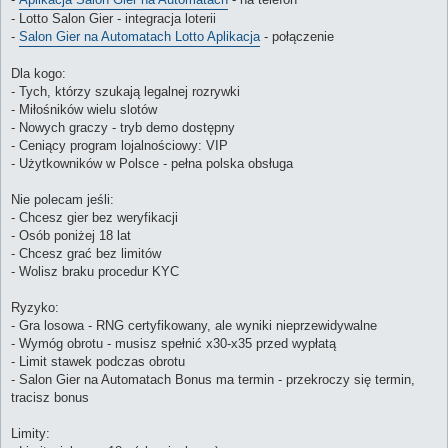
- Lotto Salon Gier - integracja loterii
-
Salon Gier na Automatach Lotto Aplikacja
- połączenie
Dla kogo:
- Tych, którzy szukają legalnej rozrywki
- Miłośników wielu slotów
- Nowych graczy - tryb demo dostępny
- Ceniący program lojalnościowy: VIP
- Użytkowników w Polsce - pełna polska obsługa
Nie polecam jeśli:
- Chcesz gier bez weryfikacji
- Osób poniżej 18 lat
- Chcesz grać bez limitów
- Wolisz braku procedur KYC
Ryzyko:
- Gra losowa - RNG certyfikowany, ale wyniki nieprzewidywalne
- Wymóg obrotu - musisz spełnić x30-x35 przed wypłatą
- Limit stawek podczas obrotu
- Salon Gier na Automatach Bonus ma termin - przekroczy się termin,
tracisz bonus
Limity: