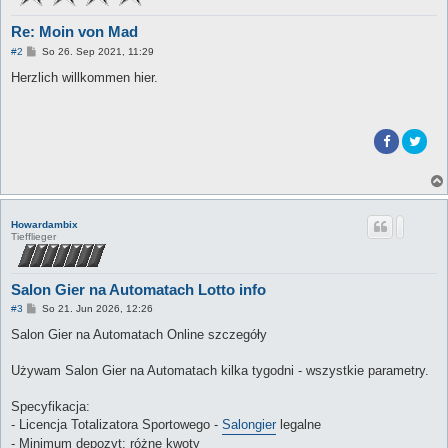
Re: Moin von Mad
B
#2
So 26. Sep 2021, 11:29
e
i
Herzlich willkommen hier.
t
r
a
g
Howardambix
Tiefflieger
Salon Gier na Automatach Lotto info
B
#3
So 21. Jun 2026, 12:26
e
i
Salon Gier na Automatach Online szczegóły
t
r
a
Używam Salon Gier na Automatach kilka tygodni - wszystkie parametry.
g
Specyfikacja:
- Licencja Totalizatora Sportowego -
Salongier
legalne
- Minimum depozyt: różne kwoty