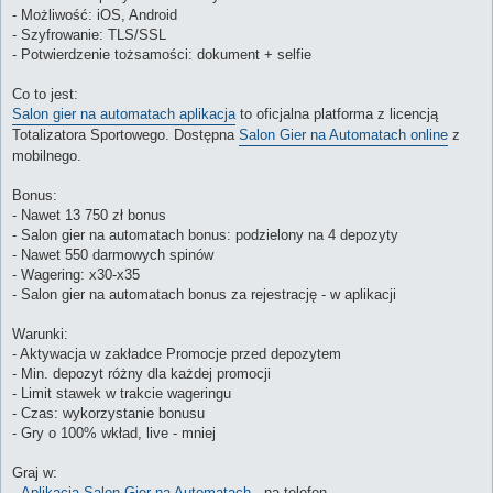
- Możliwość: iOS, Android
- Szyfrowanie: TLS/SSL
- Potwierdzenie tożsamości: dokument + selfie
Co to jest:
Salon gier na automatach aplikacja
to oficjalna platforma z licencją
Totalizatora Sportowego. Dostępna
Salon Gier na Automatach online
z
mobilnego.
Bonus:
- Nawet 13 750 zł bonus
- Salon gier na automatach bonus: podzielony na 4 depozyty
- Nawet 550 darmowych spinów
- Wagering: x30-x35
- Salon gier na automatach bonus za rejestrację - w aplikacji
Warunki:
- Aktywacja w zakładce Promocje przed depozytem
- Min. depozyt różny dla każdej promocji
- Limit stawek w trakcie wageringu
- Czas: wykorzystanie bonusu
- Gry o 100% wkład, live - mniej
Graj w:
-
Aplikacja Salon Gier na Automatach
- na telefon