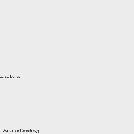
racisz bonus
h Bonus za Rejestrację