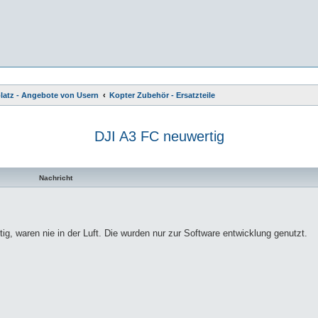
latz - Angebote von Usern
Kopter Zubehör - Ersatzteile
DJI A3 FC neuwertig
te Suche
Nachricht
ig, waren nie in der Luft. Die wurden nur zur Software entwicklung genutzt.