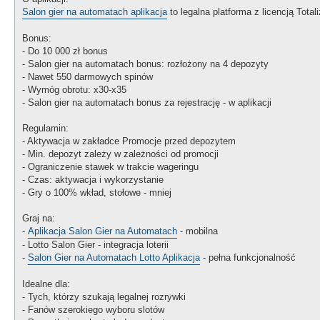
Salon gier na automatach aplikacja
to legalna platforma z licencją Tot
Bonus:
- Do 10 000 zł bonus
- Salon gier na automatach bonus: rozłożony na 4 depozyty
- Nawet 550 darmowych spinów
- Wymóg obrotu: x30-x35
- Salon gier na automatach bonus za rejestrację - w aplikacji
Regulamin:
- Aktywacja w zakładce Promocje przed depozytem
- Min. depozyt zależy w zależności od promocji
- Ograniczenie stawek w trakcie wageringu
- Czas: aktywacja i wykorzystanie
- Gry o 100% wkład, stołowe - mniej
Graj na:
-
Aplikacja Salon Gier na Automatach
- mobilna
- Lotto Salon Gier - integracja loterii
-
Salon Gier na Automatach Lotto Aplikacja
- pełna funkcjonalność
Idealne dla:
- Tych, którzy szukają legalnej rozrywki
- Fanów szerokiego wyboru slotów